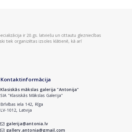
ializācija ir 20.gs. latviešu un cittautu glezniecības
i tiek organizētas izsoles klātienē, kā arī
Kontaktinformācija
Klasiskās mākslas galerija "Antonija"
SIA "Klasiskās Mākslas Galerija"
Brīvības iela 142, Rīga
LV-1012, Latvija
galerija@antonia.lv
gallery.antonia@gmail.com