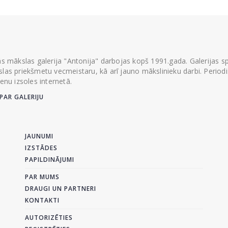
ās mākslas galerija "Antonija" darbojas kopš 1991.gada. Galerijas spec
las priekšmetu vecmeistaru, kā arī jauno mākslinieku darbi. Periodisk
ienu izsoles internetā.
PAR GALERIJU
JAUNUMI
IZSTĀDES
PAPILDINĀJUMI
PAR MUMS
DRAUGI UN PARTNERI
KONTAKTI
AUTORIZĒTIES