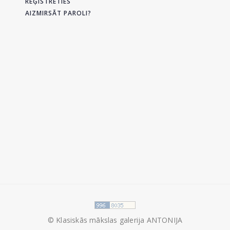
REĢISTRĒTIES
AIZMIRSĀT PAROLI?
© Klasiskās mākslas galerija ANTONIJA