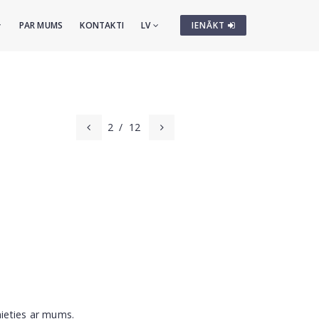
PAR MUMS
KONTAKTI
LV
IENĀKT
2
/
12
nieties ar mums.