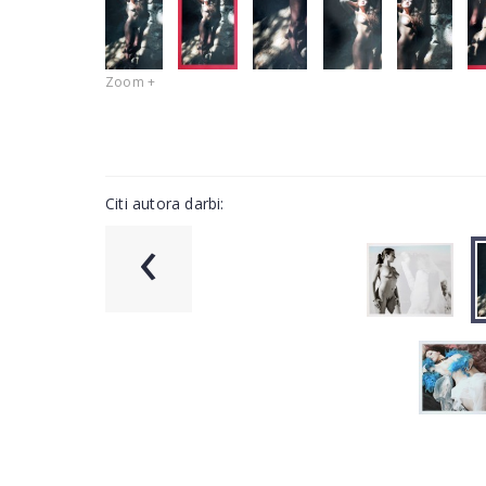
Zoom +
Citi autora darbi:
‹