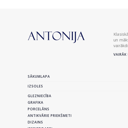
Klasisk
un māks
vairākd
VAIRĀK 
SĀKUMLAPA
IZSOLES
GLEZNIECĪBA
GRAFIKA
PORCELĀNS
ANTIKVĀRIE PRIEKŠMETI
DIZAINS