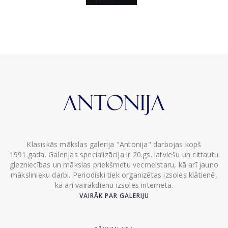
Klasiskās mākslas galerija "Antonija" darbojas kopš
1991.gada. Galerijas specializācija ir 20.gs. latviešu un cittautu
glezniecības un mākslas priekšmetu vecmeistaru, kā arī jauno
mākslinieku darbi. Periodiski tiek organizētas izsoles klātienē,
kā arī vairākdienu izsoles internetā.
VAIRĀK PAR GALERIJU