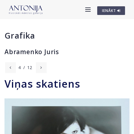
IENĀKT
Grafika
Abramenko Juris
4
/
12
Viņas skatiens