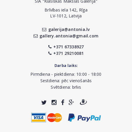
SIA "Klasiskās Mākslas Galerija"
Brīvības iela 142, Rīga
LV-1012, Latvija
galerija@antonia.lv
gallery.antonia@gmail.com
+371 67338927
+371 29210081
Darba laiks:
Pirmdiena - piektdiena: 10:00 - 18:00
Sestdiena: pēc vienošanās
Svētdiena: brīvs