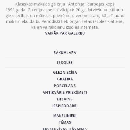
Klasiskās mākslas galerija "Antonija" darbojas kopš
1991.gada. Galerijas specializācija ir 20.gs. latviešu un cittautu
glezniecības un mākslas priekšmetu vecmeistaru, kā arī jauno
mākslinieku darbi. Periodiski tiek organizētas izsoles klātienē,
kā arī vairākdienu izsoles internetā.
VAIRĀK PAR GALERIJU
SĀKUMLAPA
IZSOLES
GLEZNIECĪBA
GRAFIKA
PORCELĀNS
ANTIKVĀRIE PRIEKŠMETI
DIZAINS
IESPIEDDARBI
MĀKSLINIEKI
TĒMAS
EKSKLUZĪVAS DĀVANAS