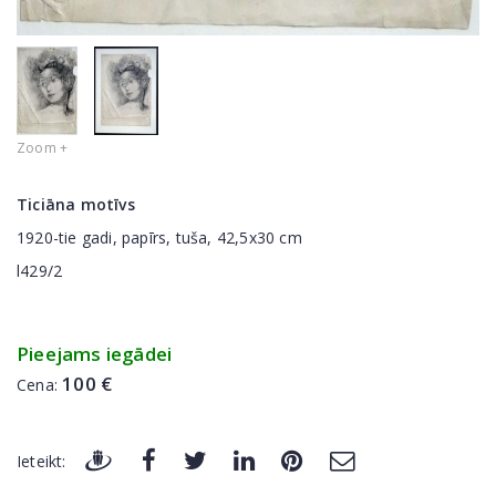
Zoom +
Ticiāna motīvs
1920-tie gadi, papīrs, tuša, 42,5x30 cm
l429/2
Pieejams iegādei
100 €
Cena:
Ieteikt: