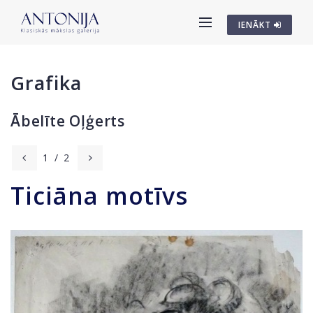
IENĀKT
Grafika
Ābelīte Oļģerts
1
/
2
Ticiāna motīvs