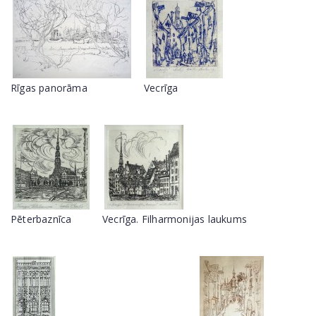
Rīgas panorāma
Vecrīga
Pēterbaznīca
Vecrīga. Filharmonijas laukums