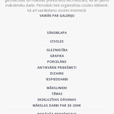
glezniecības un mākslas priekšmetu vecmeistaru, kā arī jauno
mākslinieku darbi. Periodiski tiek organizētas izsoles klātienē,
kā arī vairākdienu izsoles internetā.
VAIRĀK PAR GALERIJU
SĀKUMLAPA
IZSOLES
GLEZNIECĪBA
GRAFIKA
PORCELĀNS
ANTIKVĀRIE PRIEKŠMETI
DIZAINS
IESPIEDDARBI
MĀKSLINIEKI
TĒMAS
EKSKLUZĪVAS DĀVANAS
MĀKSLAS DARBI PAR 30-300€