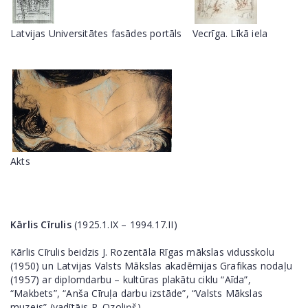
Latvijas Universitātes fasādes portāls
Vecrīga. Līkā iela
Akts
Kārlis Cīrulis
(1925.1.IX – 1994.17.II)
Kārlis Cīrulis beidzis J. Rozentāla Rīgas mākslas vidusskolu
(1950) un Latvijas Valsts Mākslas akadēmijas Grafikas nodaļu
(1957) ar diplomdarbu – kultūras plakātu ciklu “Aīda”,
“Makbets”, “Anša Cīruļa darbu izstāde”, “Valsts Mākslas
muzejs” (vadītājs P. Ozoliņš).