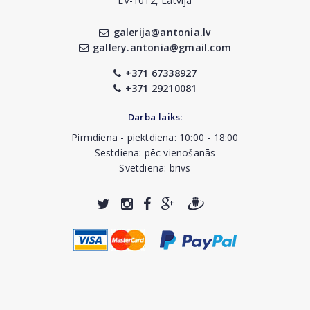
LV-1012, Latvija
galerija@antonia.lv
gallery.antonia@gmail.com
+371 67338927
+371 29210081
Darba laiks:
Pirmdiena - piektdiena: 10:00 - 18:00
Sestdiena: pēc vienošanās
Svētdiena: brīvs