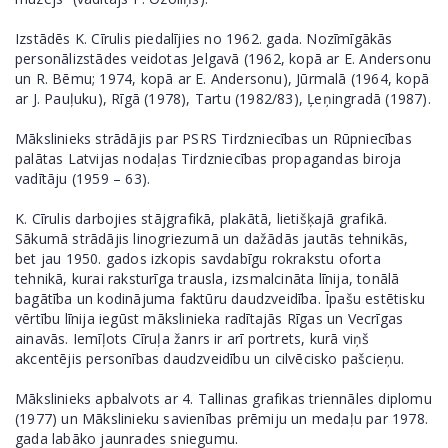
Izstādēs K. Cīrulis piedalījies no 1962. gada. Nozīmīgākās
personālizstādes veidotas Jelgavā (1962, kopā ar E. Andersonu
un R. Bēmu; 1974, kopā ar E. Andersonu), Jūrmalā (1964, kopā
ar J. Pauļuku), Rīgā (1978), Tartu (1982/83), Ļeņingradā (1987).
Mākslinieks strādājis par PSRS Tirdzniecības un Rūpniecības
palātas Latvijas nodaļas Tirdzniecības propagandas biroja
vadītāju (1959 – 63).
K. Cīrulis darbojies stājgrafikā, plakātā, lietišķajā grafikā.
Sākumā strādājis linogriezumā un dažādās jautās tehnikās,
bet jau 1950. gados izkopis savdabīgu rokrakstu oforta
tehnikā, kurai raksturīga trausla, izsmalcināta līnija, tonālā
bagātība un kodinājuma faktūru daudzveidība. Īpašu estētisku
vērtību līnija iegūst mākslinieka radītajās Rīgas un Vecrīgas
ainavās. Iemīļots Cīruļa žanrs ir arī portrets, kurā viņš
akcentējis personības daudzveidību un cilvēcisko pašcieņu.
Mākslinieks apbalvots ar 4. Tallinas grafikas triennāles diplomu
(1977) un Mākslinieku savienības prēmiju un medaļu par 1978.
gada labāko jaunrades sniegumu.