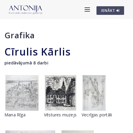
IENĀKT
Grafika
Cīrulis Kārlis
piedāvājumā 8 darbi
Mana Rīga
Vēstures muzejs
Vecrīgas portāli