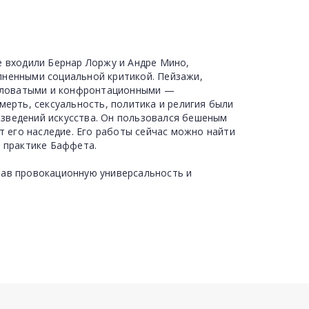
е входили Бернар Лоржу и Андре Мино,
лненными социальной критикой. Пейзажи,
угловатыми и конфронтационными —
мерть, сексуальность, политика и религия были
зведений искусства. Он пользовался бешеным
т его наследие. Его работы сейчас можно найти
о практике Баффета.
вав провокационную универсальность и