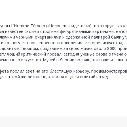
уппы L’Homme Témoin («Человек-свидетель»), в которую такж
ыл известен своими строгими фигуративными картинами, напо
лючими черными очертаниями и сдержанной палитрой были 
 тревогу его послевоенного поколения. История искусства, с
одовитым творцом, создавшим за свою жизнь около 8000 прои
ечатляющий критический провал; сегодня ученые снова отмечаю
ременного искусства. Музей в Японии посвящен исключительн
фета пролил свет на его блестящую карьеру, продемонстриро
ят такой же резонанс, как и пять десятилетий назад.