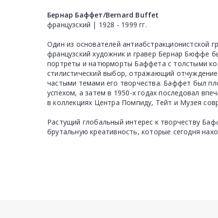
Бернар Баффет/Bernard Buffet
французский | 1928 - 1999 гг.
Один из основателей антиабстракционистской гр
французский художник и гравер Бернар Бюффе б
портреты и натюрморты Баффета с толстыми ко
стилистический выбор, отражающий отчуждение и
частыми темами его творчества. Баффет был пл
успехом, а затем в 1950-х годах последовал вп
в коллекциях Центра Помпиду, Тейт и Музея сов
Растущий глобальный интерес к творчеству Баф
брутальную креативность, которые сегодня наход