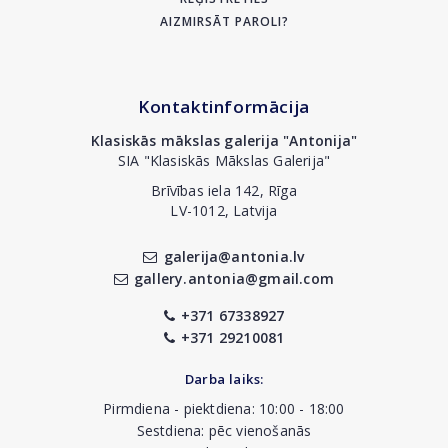
AIZMIRSĀT PAROLI?
Kontaktinformācija
Klasiskās mākslas galerija "Antonija"
SIA "Klasiskās Mākslas Galerija"
Brīvības iela 142, Rīga
LV-1012, Latvija
galerija@antonia.lv
gallery.antonia@gmail.com
+371 67338927
+371 29210081
Darba laiks:
Pirmdiena - piektdiena: 10:00 - 18:00
Sestdiena: pēc vienošanās