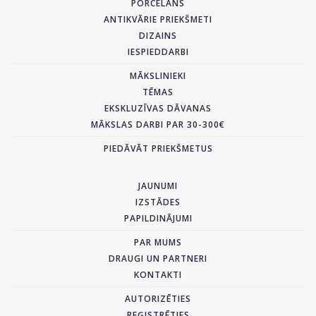
PORCELĀNS
ANTIKVĀRIE PRIEKŠMETI
DIZAINS
IESPIEDDARBI
MĀKSLINIEKI
TĒMAS
EKSKLUZĪVAS DĀVANAS
MĀKSLAS DARBI PAR 30-300€
PIEDĀVĀT PRIEKŠMETUS
JAUNUMI
IZSTĀDES
PAPILDINĀJUMI
PAR MUMS
DRAUGI UN PARTNERI
KONTAKTI
AUTORIZĒTIES
REĢISTRĒTIES