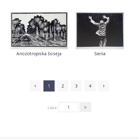
Anozotropiska šoseja
Siena
1
2
3
4
Lapa: