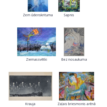
Zem ūdenskrituma
Sapnis
Ziemassvētki
Bez nosaukuma
Krauja
Zaļais briesmonis arēnā