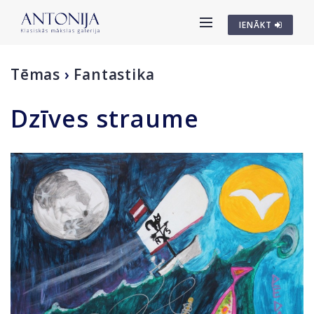
IENĀKT
Tēmas
›
Fantastika
Dzīves straume