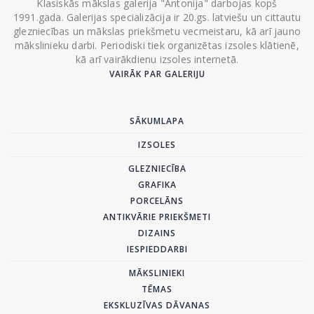
Klasiskās mākslas galerija "Antonija" darbojas kopš
1991.gada. Galerijas specializācija ir 20.gs. latviešu un cittautu
glezniecības un mākslas priekšmetu vecmeistaru, kā arī jauno
mākslinieku darbi. Periodiski tiek organizētas izsoles klātienē,
kā arī vairākdienu izsoles internetā.
VAIRĀK PAR GALERIJU
SĀKUMLAPA
IZSOLES
GLEZNIECĪBA
GRAFIKA
PORCELĀNS
ANTIKVĀRIE PRIEKŠMETI
DIZAINS
IESPIEDDARBI
MĀKSLINIEKI
TĒMAS
EKSKLUZĪVAS DĀVANAS