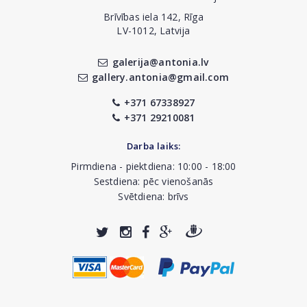
Brīvības iela 142, Rīga
LV-1012, Latvija
galerija@antonia.lv
gallery.antonia@gmail.com
+371 67338927
+371 29210081
Darba laiks:
Pirmdiena - piektdiena: 10:00 - 18:00
Sestdiena: pēc vienošanās
Svētdiena: brīvs