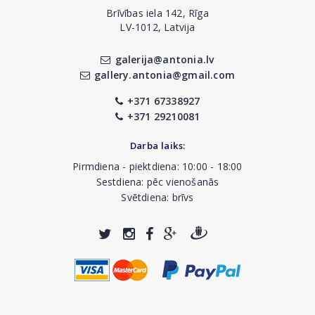
Brīvības iela 142, Rīga
LV-1012, Latvija
galerija@antonia.lv
gallery.antonia@gmail.com
+371 67338927
+371 29210081
Darba laiks:
Pirmdiena - piektdiena: 10:00 - 18:00
Sestdiena: pēc vienošanās
Svētdiena: brīvs