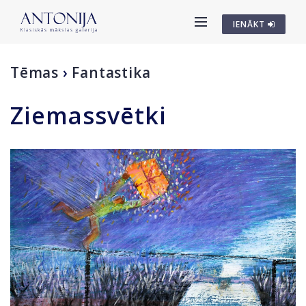
IENĀKT
Tēmas
›
Fantastika
Ziemassvētki