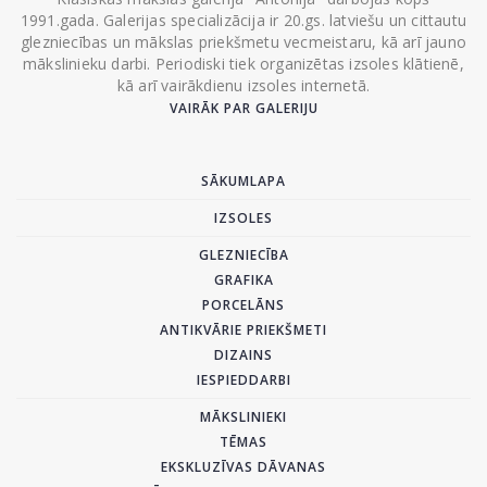
1991.gada. Galerijas specializācija ir 20.gs. latviešu un cittautu
glezniecības un mākslas priekšmetu vecmeistaru, kā arī jauno
mākslinieku darbi. Periodiski tiek organizētas izsoles klātienē,
kā arī vairākdienu izsoles internetā.
VAIRĀK PAR GALERIJU
SĀKUMLAPA
IZSOLES
GLEZNIECĪBA
GRAFIKA
PORCELĀNS
ANTIKVĀRIE PRIEKŠMETI
DIZAINS
IESPIEDDARBI
MĀKSLINIEKI
TĒMAS
EKSKLUZĪVAS DĀVANAS