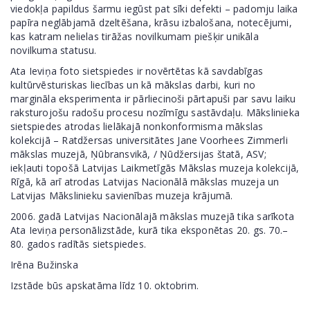
viedokļa papildus šarmu iegūst pat sīki defekti – padomju laika
papīra neglābjamā dzeltēšana, krāsu izbalošana, notecējumi,
kas katram nelielas tirāžas novilkumam piešķir unikāla
novilkuma statusu.
Ata Ieviņa foto sietspiedes ir novērtētas kā savdabīgas
kultūrvēsturiskas liecības un kā mākslas darbi, kuri no
margināla eksperimenta ir pārliecinoši pārtapuši par savu laiku
raksturojošu radošu procesu nozīmīgu sastāvdaļu. Mākslinieka
sietspiedes atrodas lielākajā nonkonformisma mākslas
kolekcijā – Ratdžersas universitātes Jane Voorhees Zimmerli
mākslas muzejā, Ņūbransvikā, / Ņūdžersijas štatā, ASV;
iekļauti topošā Latvijas Laikmetīgās Mākslas muzeja kolekcijā,
Rīgā, kā arī atrodas Latvijas Nacionālā mākslas muzeja un
Latvijas Mākslinieku savienības muzeja krājumā.
2006. gadā Latvijas Nacionālajā mākslas muzejā tika sarīkota
Ata Ieviņa personālizstāde, kurā tika eksponētas 20. gs. 70.–
80. gados radītās sietspiedes.
Irēna Bužinska
Izstāde būs apskatāma līdz 10. oktobrim.