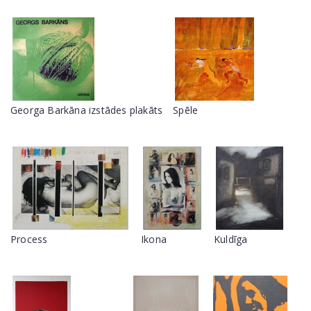
Georga Barkāna izstādes plakāts
Spēle
Process
Ikona
Kuldīga