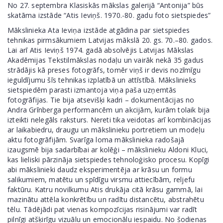
No 27. septembra Klasiskās mākslas galerijā “Antonija” būs
skatāma izstāde “Atis Ieviņš. 1970.-80. gadu foto sietspiedes”
Mākslinieka Ata Ieviņa izstāde atgādina par sietspiedes
tehnikas pirmsākumiem Latvijas mākslā 20. gs. 70.–80. gados.
Lai arī Atis Ieviņš 1974. gadā absolvējis Latvijas Mākslas
Akadēmijas Tekstilmākslas nodaļu un vairāk nekā 35 gadus
strādājis kā preses fotogrāfs, tomēr viņš ir devis nozīmīgu
ieguldījumu šīs tehnikas izplatībā un attīstībā. Mākslinieks
sietspiedēm parasti izmantoja viņa paša uzņemtās
fotogrāfijas. Tie bija atsevišķi kadri – dokumentācijas no
Andra Grīnberga performancēm un akcijām, kurām tolaik bija
izteikti nelegāls raksturs. Nereti tika veidotas arī kombinācijas
ar laikabiedru, draugu un mākslinieku portretiem un modeļu
aktu fotogrāfijām. Svarīga loma mākslinieka radošajā
izaugsmē bija sadarbībai ar kolēģi – mākslinieku Aldoni Kluci,
kas lieliski pārzināja sietspiedes tehnoloģisko procesu. Kopīgi
abi mākslinieki daudz eksperimentēja ar krāsu un formu
salikumiem, matētu un spīdīgu virsmu attiecībām, reljefu
faktūru. Katru novilkumu Atis drukāja citā krāsu gammā, lai
mazinātu attēla konkrētību un radītu distancētu, abstrahētu
tēlu. Tādējādi pat vienas kompozīcijas risinājumi var radīt
pilnīgi atšķirīgu vizuālu un emocionālu iespaidu. No šodienas