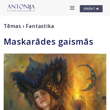
IENĀKT
Tēmas
›
Fantastika
Maskarādes gaismās