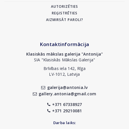
AUTORIZĒTIES
REĢISTRĒTIES
AIZMIRSĀT PAROLI?
Kontaktinformācija
Klasiskās mākslas galerija "Antonija"
SIA "Klasiskās Mākslas Galerija"
Brīvības iela 142, Rīga
LV-1012, Latvija
galerija@antonia.lv
gallery.antonia@gmail.com
+371 67338927
+371 29210081
Darba laiks: