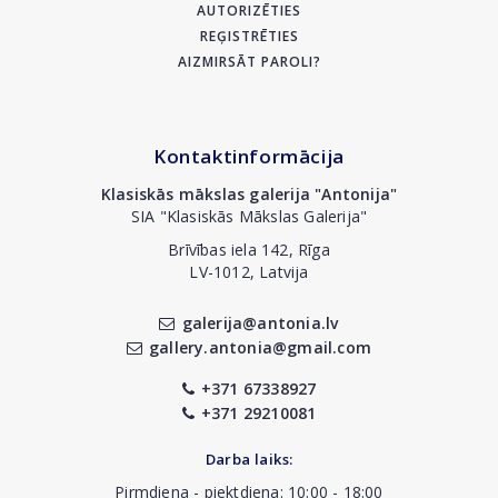
AUTORIZĒTIES
REĢISTRĒTIES
AIZMIRSĀT PAROLI?
Kontaktinformācija
Klasiskās mākslas galerija "Antonija"
SIA "Klasiskās Mākslas Galerija"
Brīvības iela 142, Rīga
LV-1012, Latvija
galerija@antonia.lv
gallery.antonia@gmail.com
+371 67338927
+371 29210081
Darba laiks:
Pirmdiena - piektdiena: 10:00 - 18:00