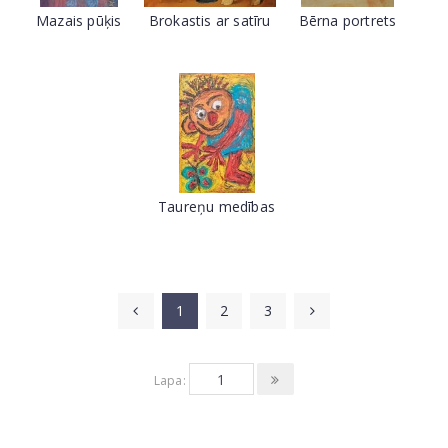
Mazais pūķis
Brokastis ar satīru
Bērna portrets
Taureņu medības
1
2
3
Lapa: