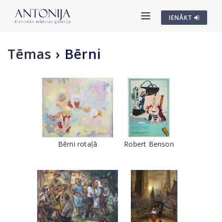
IENĀKT
Tēmas
›
Bērni
Bērni rotaļā
Robert Benson