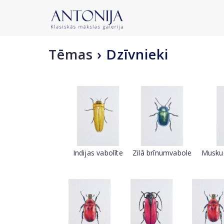
Tēmas
›
Dzīvnieki
Indijas vabolīte
Zilā brīnumvabole
Muskuļ