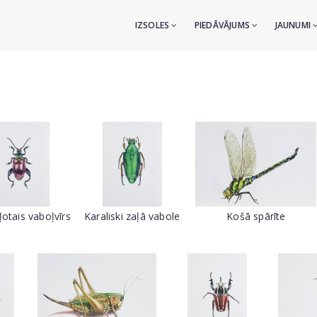
IZSOLES
PIEDĀVĀJUMS
JAUNUMI
otais vaboļvīrs
Karaliski zaļā vabole
Košā spārīte