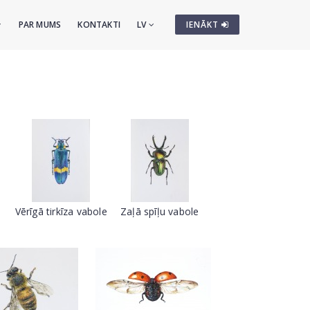
PAR MUMS
KONTAKTI
LV
IENĀKT
Vērīgā tirkīza vabole
Zaļā spīļu vabole