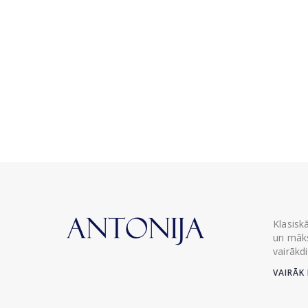
Klasisk
un māks
vairākd
VAIRĀK 