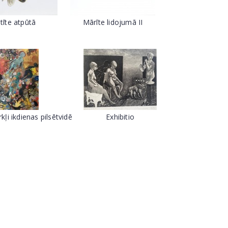
itīte atpūtā
Mārīte lidojumā II
kļi ikdienas pilsētvidē
Exhibitio