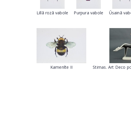
Lillā rozā vabole
Purpura vabole
Ūsainā vabo
Kamenīte II
Stirnas. Art Deco p