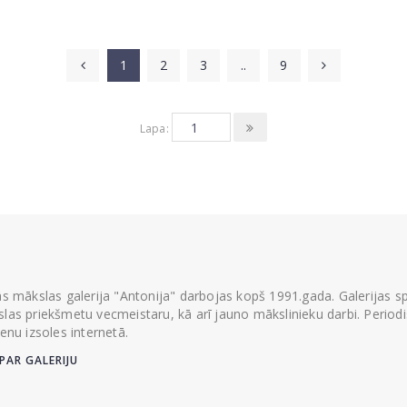
1
2
3
..
9
Lapa:
ās mākslas galerija "Antonija" darbojas kopš 1991.gada. Galerijas spec
las priekšmetu vecmeistaru, kā arī jauno mākslinieku darbi. Periodisk
ienu izsoles internetā.
PAR GALERIJU