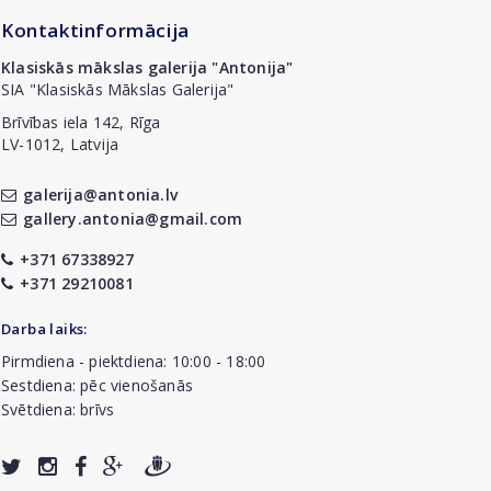
Kontaktinformācija
Klasiskās mākslas galerija "Antonija"
SIA "Klasiskās Mākslas Galerija"
Brīvības iela 142, Rīga
LV-1012, Latvija
galerija@antonia.lv
gallery.antonia@gmail.com
+371 67338927
+371 29210081
Darba laiks:
Pirmdiena - piektdiena: 10:00 - 18:00
Sestdiena: pēc vienošanās
Svētdiena: brīvs