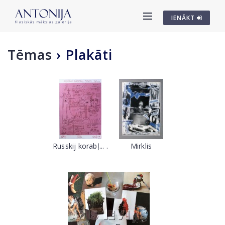
IENĀKT
Tēmas
›
Plakāti
Russkij korabļ... .
Mirklis