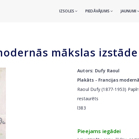
IZSOLES
PIEDĀVĀJUMS
JAUNUMI
 modernās mākslas izstāde
Autors:
Dufy Raoul
Plakāts - Francijas modern
Raoul Dufy (1877-1953) Papīrs
restaurēts
l383
Pieejams iegādei