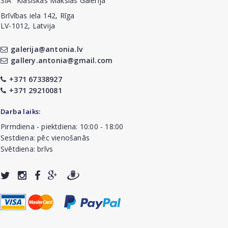
SIA "Klasiskās Mākslas Galerija"
Brīvības iela 142, Rīga
LV-1012, Latvija
galerija@antonia.lv
gallery.antonia@gmail.com
+371 67338927
+371 29210081
Darba laiks:
Pirmdiena - piektdiena: 10:00 - 18:00
Sestdiena: pēc vienošanās
Svētdiena: brīvs