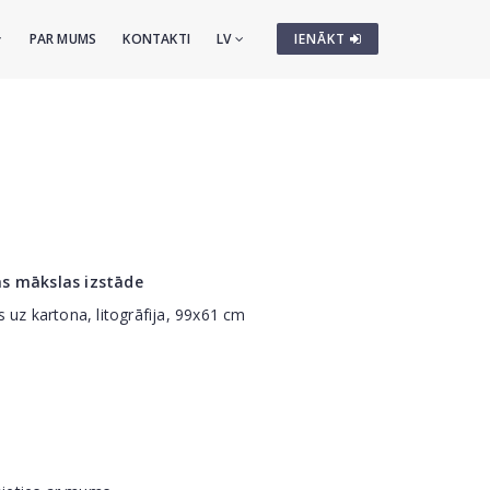
PAR MUMS
KONTAKTI
LV
IENĀKT
ās mākslas izstāde
 uz kartona, litogrāfija, 99x61 cm