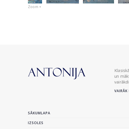
Zoom +
Klasisk
un māks
vairākd
VAIRĀK 
SĀKUMLAPA
IZSOLES