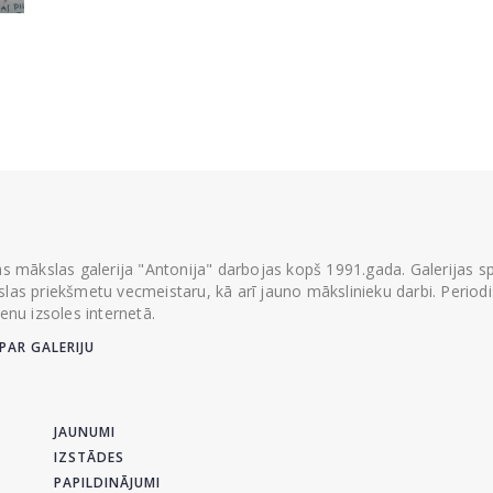
ās mākslas galerija "Antonija" darbojas kopš 1991.gada. Galerijas spec
las priekšmetu vecmeistaru, kā arī jauno mākslinieku darbi. Periodisk
ienu izsoles internetā.
PAR GALERIJU
JAUNUMI
IZSTĀDES
PAPILDINĀJUMI