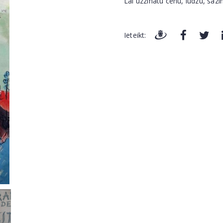
Lai uzzinātu cenu, lūdzu, sazi
Ieteikt: