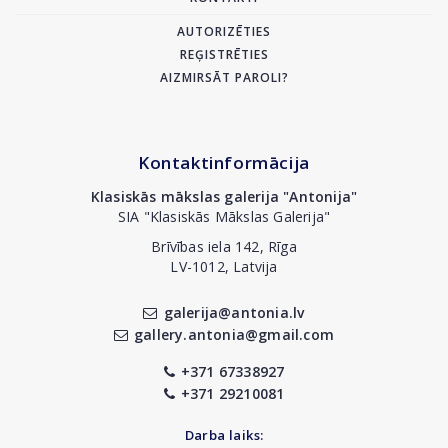
AUTORIZĒTIES
REĢISTRĒTIES
AIZMIRSĀT PAROLI?
Kontaktinformācija
Klasiskās mākslas galerija "Antonija"
SIA "Klasiskās Mākslas Galerija"
Brīvības iela 142, Rīga
LV-1012, Latvija
galerija@antonia.lv
gallery.antonia@gmail.com
+371 67338927
+371 29210081
Darba laiks: