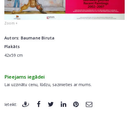
Zoom +
Autors:
Baumane Biruta
Plakāts
42x59 сm
Pieejams iegādei
Lai uzzinātu cenu, lūdzu, sazinieties ar mums.
Ieteikt: