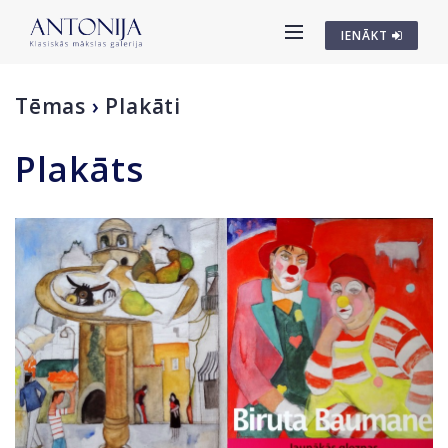
IENĀKT
Tēmas
›
Plakāti
Plakāts