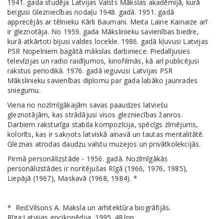
1941. gada studēja Latvijas Valsts Mākslas akadēmijā, kurā
beigusi Glezniecības nodaļu 1948. gadā. 1951. gadā
apprecējās ar tēlnieku Kārli Baumani. Meita Laine Kainaize arī
ir gleznotāja. No 1959. gada Mākslinieku savienības biedre,
kurā atkārtoti bijusi valdes locekle. 1986. gadā kļuvusi Latvijas
PSR Nopelniem bagātā mākslas darbiniece. Piedalījusies
televīzijas un radio raidījumos, kinofilmās, kā arī publicējusi
rakstus periodikā. 1976. gadā ieguvusi Latvijas PSR
Mākslinieku savienības diplomu par gada labāko jaunrades
sniegumu.
Viena no nozīmīgākajām savas paaudzes latviešu
gleznotājām, kas strādājusi visos glezniecības žanros.
Darbiem raksturīga stabila kompozīcija, spēcīgs zīmējums,
kolorīts, kas ir sakņots latviskā ainavā un tautas mentalitātē.
Gleznas atrodas daudzu valstu muzejos un privātkolekcijās.
Pirmā personālizstāde - 1956. gadā. Nozīmīgākās
personālizstādes ir noritējušas Rīgā (1966, 1976, 1985),
Liepājā (1967), Maskavā (1968, 1984). *
* Red.Vilsons A. Maksla un arhitektūra biogrāfijās.
Rīga:Latvijas encikopēdija, 1995. 48.lpp.