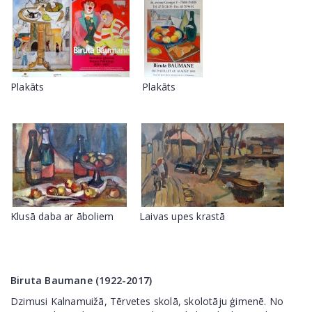
Plakāts
Plakāts
Klusā daba ar āboliem
Laivas upes krastā
Biruta Baumane (1922-2017)
Dzimusi Kalnamuižā, Tērvetes skolā, skolotāju ģimenē. No