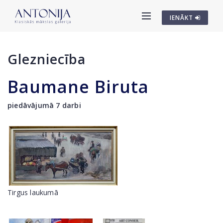
IENĀKT
Glezniecība
Baumane Biruta
piedāvājumā 7 darbi
Tirgus laukumā