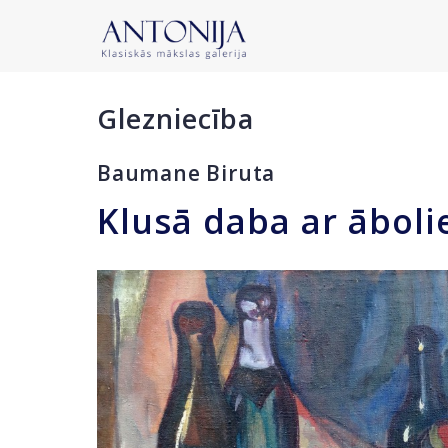
Glezniecība
Baumane Biruta
Klusā daba ar ābol