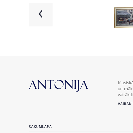
‹
Klasisk
un māks
vairākd
VAIRĀK 
SĀKUMLAPA