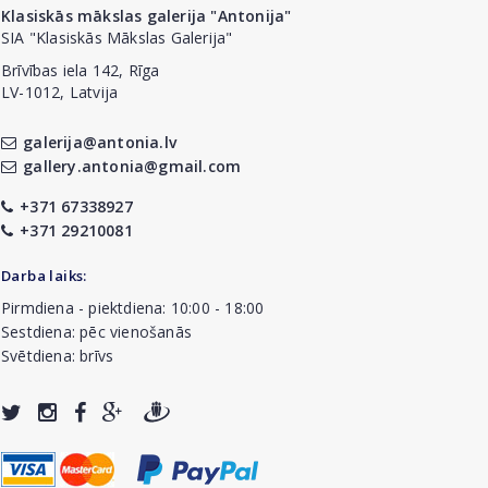
Klasiskās mākslas galerija "Antonija"
SIA "Klasiskās Mākslas Galerija"
Brīvības iela 142, Rīga
LV-1012, Latvija
galerija@antonia.lv
gallery.antonia@gmail.com
+371 67338927
+371 29210081
Darba laiks:
Pirmdiena - piektdiena: 10:00 - 18:00
Sestdiena: pēc vienošanās
Svētdiena: brīvs