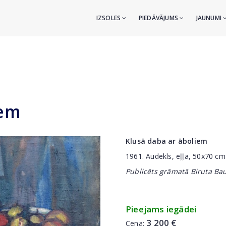
IZSOLES
PIEDĀVĀJUMS
JAUNUMI
iem
Klusā daba ar āboliem
1961. Audekls, eļļa, 50x70 cm
Publicēts grāmatā Biruta Ba
Pieejams iegādei
3 200 €
Cena: