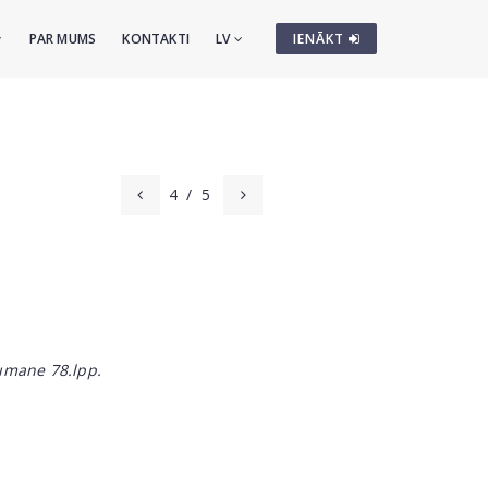
PAR MUMS
KONTAKTI
LV
IENĀKT
4
/
5
umane 78.lpp.