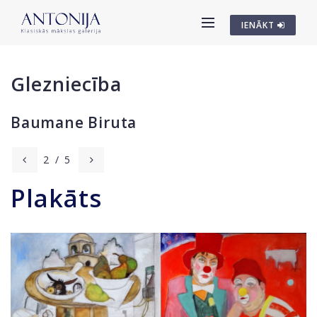
IENĀKT
Glezniecība
Baumane Biruta
2
/
5
Plakāts