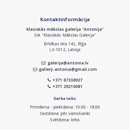
Kontaktinformācija
Klasiskās mākslas galerija "Antonija"
SIA "Klasiskās Mākslas Galerija"
Brīvības iela 142, Rīga
LV-1012, Latvija
galerija@antonia.lv
gallery.antonia@gmail.com
+371 67338927
+371 29210081
Darba laiks:
Pirmdiena - piektdiena: 10:00 - 18:00
Sestdiena: pēc vienošanās
Svētdiena: brīvs