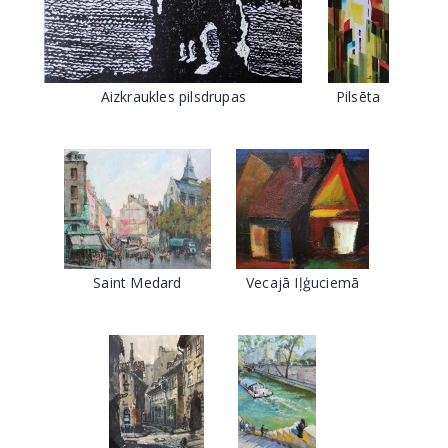
Aizkraukles pilsdrupas
Pilsēta
Saint Medard
Vecajā Iļģuciemā