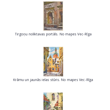
Tirgoņu noliktavas portāls. No mapes Vec-Rīga
Krāmu un jaunās ielas stūris. No mapes Vec-Rīga