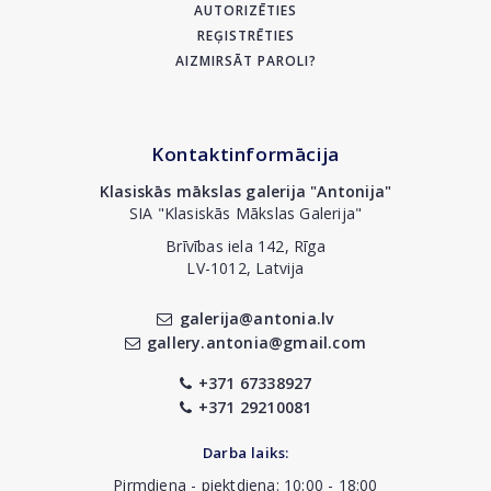
AUTORIZĒTIES
REĢISTRĒTIES
AIZMIRSĀT PAROLI?
Kontaktinformācija
Klasiskās mākslas galerija "Antonija"
SIA "Klasiskās Mākslas Galerija"
Brīvības iela 142, Rīga
LV-1012, Latvija
galerija@antonia.lv
gallery.antonia@gmail.com
+371 67338927
+371 29210081
Darba laiks:
Pirmdiena - piektdiena: 10:00 - 18:00