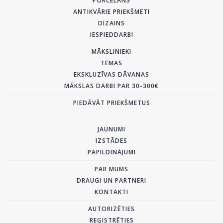
PORCELĀNS
ANTIKVĀRIE PRIEKŠMETI
DIZAINS
IESPIEDDARBI
MĀKSLINIEKI
TĒMAS
EKSKLUZĪVAS DĀVANAS
MĀKSLAS DARBI PAR 30-300€
PIEDĀVĀT PRIEKŠMETUS
JAUNUMI
IZSTĀDES
PAPILDINĀJUMI
PAR MUMS
DRAUGI UN PARTNERI
KONTAKTI
AUTORIZĒTIES
REĢISTRĒTIES