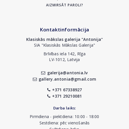
AIZMIRSĀT PAROLI?
Kontaktinformācija
Klasiskās mākslas galerija "Antonija"
SIA "Klasiskās Mākslas Galerija"
Brīvības iela 142, Rīga
LV-1012, Latvija
galerija@antonia.lv
gallery.antonia@gmail.com
+371 67338927
+371 29210081
Darba laiks:
Pirmdiena - piektdiena: 10:00 - 18:00
Sestdiena: pēc vienošanās