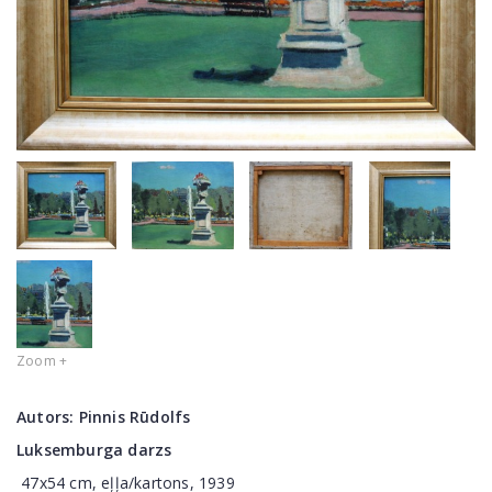
Zoom +
Autors:
Pinnis Rūdolfs
Luksemburga darzs
47x54 cm, eļļa/kartons, 1939