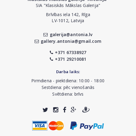
SIA "Klasiskās Mākslas Galerija"
Brīvības iela 142, Rīga
LV-1012, Latvija
galerija@antonia.lv
gallery.antonia@gmail.com
+371 67338927
+371 29210081
Darba laiks:
Pirmdiena - piektdiena: 10:00 - 18:00
Sestdiena: pēc vienošanās
Svētdiena: brīvs