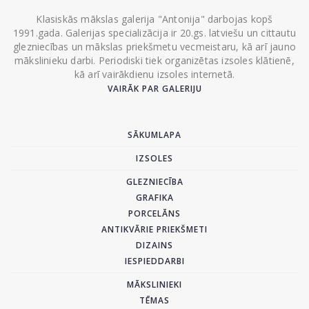
Klasiskās mākslas galerija "Antonija" darbojas kopš
1991.gada. Galerijas specializācija ir 20.gs. latviešu un cittautu
glezniecības un mākslas priekšmetu vecmeistaru, kā arī jauno
mākslinieku darbi. Periodiski tiek organizētas izsoles klātienē,
kā arī vairākdienu izsoles internetā.
VAIRĀK PAR GALERIJU
SĀKUMLAPA
IZSOLES
GLEZNIECĪBA
GRAFIKA
PORCELĀNS
ANTIKVĀRIE PRIEKŠMETI
DIZAINS
IESPIEDDARBI
MĀKSLINIEKI
TĒMAS