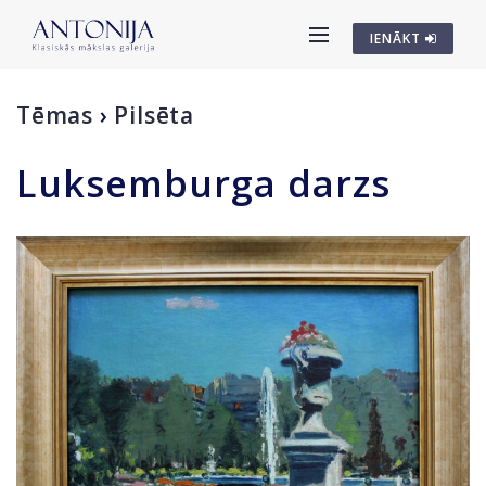
IENĀKT
Tēmas
›
Pilsēta
Luksemburga darzs