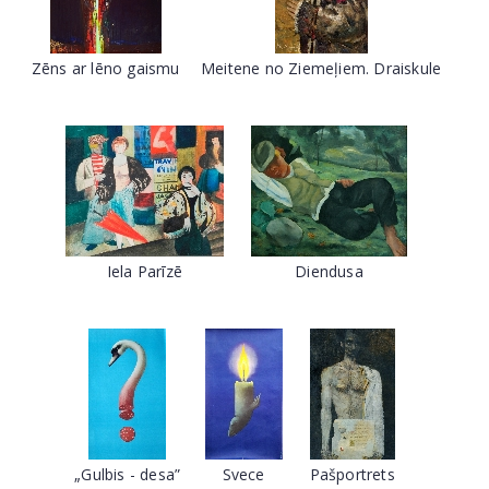
Zēns ar lēno gaismu
Meitene no Ziemeļiem. Draiskule
Iela Parīzē
Diendusa
„Gulbis - desa”
Svece
Pašportrets