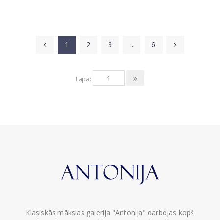
1
2
3
..
6
Lapa:
Klasiskās mākslas galerija "Antonija" darbojas kopš