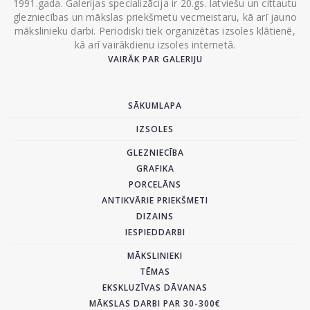
1991.gada. Galerijas specializācija ir 20.gs. latviešu un cittautu
glezniecības un mākslas priekšmetu vecmeistaru, kā arī jauno
mākslinieku darbi. Periodiski tiek organizētas izsoles klātienē,
kā arī vairākdienu izsoles internetā.
VAIRĀK PAR GALERIJU
SĀKUMLAPA
IZSOLES
GLEZNIECĪBA
GRAFIKA
PORCELĀNS
ANTIKVĀRIE PRIEKŠMETI
DIZAINS
IESPIEDDARBI
MĀKSLINIEKI
TĒMAS
EKSKLUZĪVAS DĀVANAS
MĀKSLAS DARBI PAR 30-300€