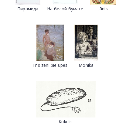
Пирамида
На белой бумаге
Jānis
Trīs zēni pie upes
Monika
Kukulis