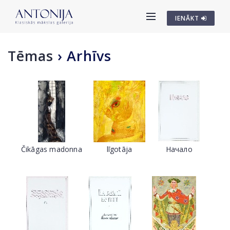
IENĀKT
Tēmas
›
Arhīvs
Čikāgas madonna
līgotāja
Начало