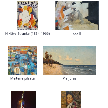
Niklāvs Strunke (1894-1966)
xxx II
Meitene pilsētā
Pie jūras