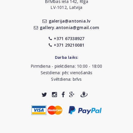
Brīvības iela 142, Rīga
LV-1012, Latvija
galerija@antonia.lv
gallery.antonia@gmail.com
+371 67338927
+371 29210081
Darba laiks:
Pirmdiena - piektdiena: 10:00 - 18:00
Sestdiena: pēc vienošanās
Svētdiena: brīvs