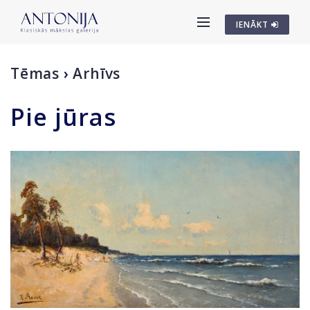
IENĀKT
Tēmas
›
Arhīvs
Pie jūras