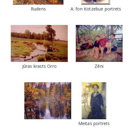
Rudens
A. fon Kotzebue portrets
Jūras krasts Orro
Zēni
Meitas portrets