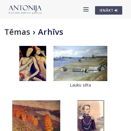
IENĀKT
Tēmas
›
Arhīvs
Lauku sēta