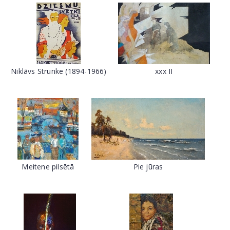
Niklāvs Strunke (1894-1966)
xxx II
Meitene pilsētā
Pie jūras