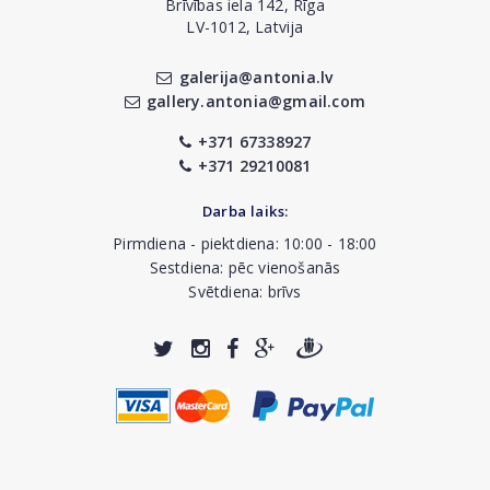
Brīvības iela 142, Rīga
LV-1012, Latvija
galerija@antonia.lv
gallery.antonia@gmail.com
+371 67338927
+371 29210081
Darba laiks:
Pirmdiena - piektdiena: 10:00 - 18:00
Sestdiena: pēc vienošanās
Svētdiena: brīvs