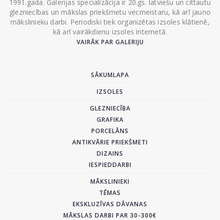
1991.gada. Galerijas specializācija ir 20.gs. latviešu un cittautu
glezniecības un mākslas priekšmetu vecmeistaru, kā arī jauno
mākslinieku darbi. Periodiski tiek organizētas izsoles klātienē,
kā arī vairākdienu izsoles internetā.
VAIRĀK PAR GALERIJU
SĀKUMLAPA
IZSOLES
GLEZNIECĪBA
GRAFIKA
PORCELĀNS
ANTIKVĀRIE PRIEKŠMETI
DIZAINS
IESPIEDDARBI
MĀKSLINIEKI
TĒMAS
EKSKLUZĪVAS DĀVANAS
MĀKSLAS DARBI PAR 30-300€