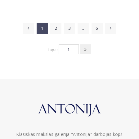
1
2
3
..
6
Lapa:
Klasiskās mākslas galerija "Antonija" darbojas kopš