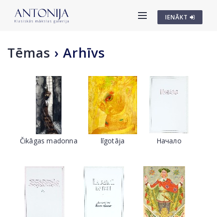
IENĀKT
Tēmas
›
Arhīvs
Čikāgas madonna
līgotāja
Начало