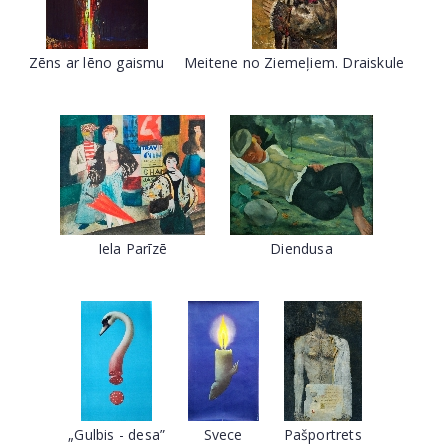
Zēns ar lēno gaismu
Meitene no Ziemeļiem. Draiskule
Iela Parīzē
Diendusa
„Gulbis - desa”
Svece
Pašportrets