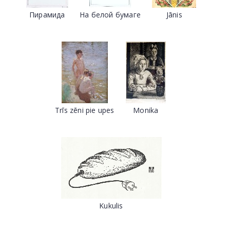
Пирамида
На белой бумаге
Jānis
Trīs zēni pie upes
Monika
Kukulis