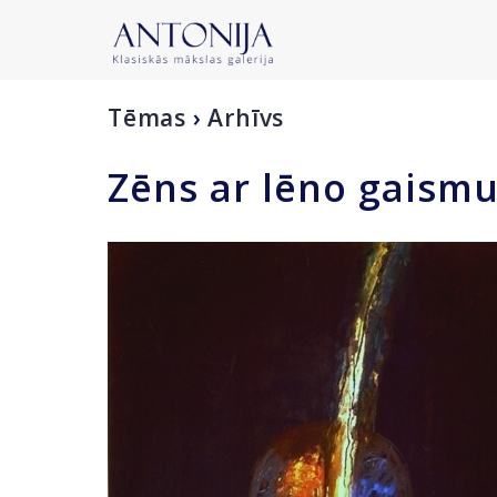
Tēmas
›
Arhīvs
Zēns ar lēno gaism