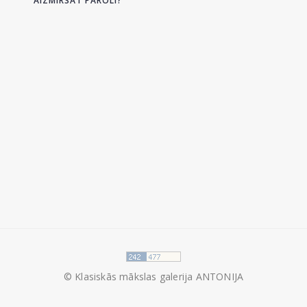
AIZMIRSĀT PAROLI?
© Klasiskās mākslas galerija ANTONIJA