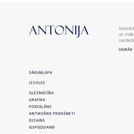
Klasisk
un māks
vairākd
VAIRĀK 
SĀKUMLAPA
IZSOLES
GLEZNIECĪBA
GRAFIKA
PORCELĀNS
ANTIKVĀRIE PRIEKŠMETI
DIZAINS
IESPIEDDARBI