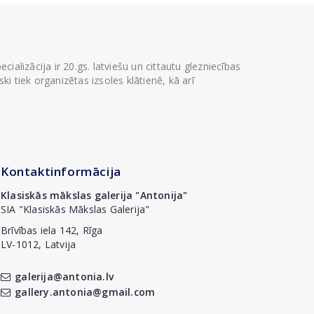
ializācija ir 20.gs. latviešu un cittautu glezniecības
i tiek organizētas izsoles klātienē, kā arī
Kontaktinformācija
Klasiskās mākslas galerija "Antonija"
SIA "Klasiskās Mākslas Galerija"
Brīvības iela 142, Rīga
LV-1012, Latvija
galerija@antonia.lv
gallery.antonia@gmail.com