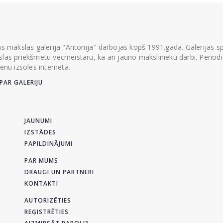
ās mākslas galerija "Antonija" darbojas kopš 1991.gada. Galerijas spec
las priekšmetu vecmeistaru, kā arī jauno mākslinieku darbi. Periodisk
ienu izsoles internetā.
PAR GALERIJU
JAUNUMI
IZSTĀDES
PAPILDINĀJUMI
PAR MUMS
DRAUGI UN PARTNERI
KONTAKTI
AUTORIZĒTIES
REĢISTRĒTIES