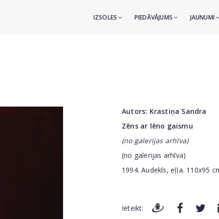
IZSOLES
PIEDĀVĀJUMS
JAUNUMI
u
Autors:
Krastiņa Sandra
Zēns ar lēno gaismu
(no galerijas arhīva)
(no galerijas arhīva)
1994. Audekls, eļļa. 110x95 c
Ieteikt: