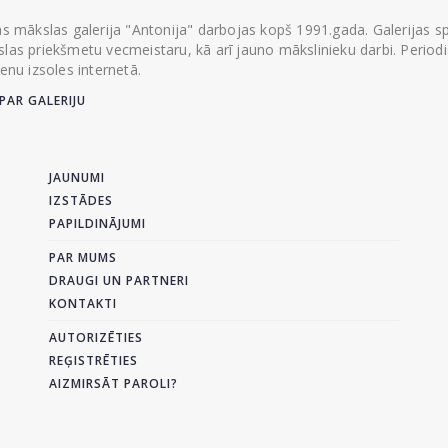
ās mākslas galerija "Antonija" darbojas kopš 1991.gada. Galerijas spec
las priekšmetu vecmeistaru, kā arī jauno mākslinieku darbi. Periodisk
ienu izsoles internetā.
PAR GALERIJU
JAUNUMI
IZSTĀDES
PAPILDINĀJUMI
PAR MUMS
DRAUGI UN PARTNERI
KONTAKTI
AUTORIZĒTIES
REĢISTRĒTIES
AIZMIRSĀT PAROLI?