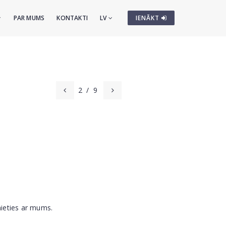
PAR MUMS
KONTAKTI
LV
IENĀKT
2
/
9
nieties ar mums.