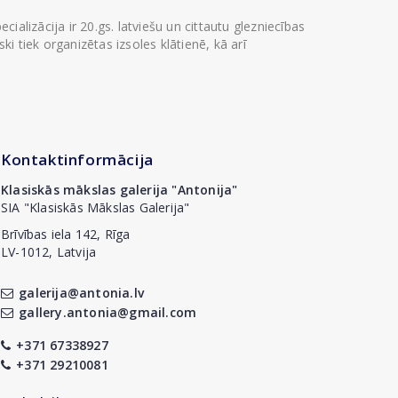
ializācija ir 20.gs. latviešu un cittautu glezniecības
i tiek organizētas izsoles klātienē, kā arī
Kontaktinformācija
Klasiskās mākslas galerija "Antonija"
SIA "Klasiskās Mākslas Galerija"
Brīvības iela 142, Rīga
LV-1012, Latvija
galerija@antonia.lv
gallery.antonia@gmail.com
+371 67338927
+371 29210081