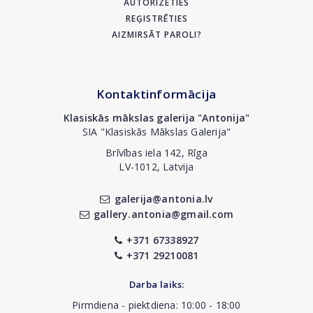
AUTORIZĒTIES
REĢISTRĒTIES
AIZMIRSĀT PAROLI?
Kontaktinformācija
Klasiskās mākslas galerija "Antonija"
SIA "Klasiskās Mākslas Galerija"
Brīvības iela 142, Rīga
LV-1012, Latvija
galerija@antonia.lv
gallery.antonia@gmail.com
+371 67338927
+371 29210081
Darba laiks:
Pirmdiena - piektdiena: 10:00 - 18:00