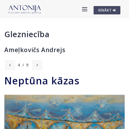
IENĀKT
Glezniecība
Ameļkovičs Andrejs
4
/
9
Neptūna kāzas