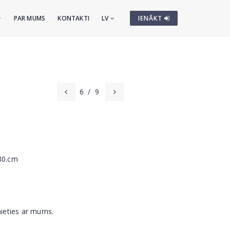
PAR MUMS
KONTAKTI
LV
IENĀKT
6
/
9
x80.cm
nieties ar mums.