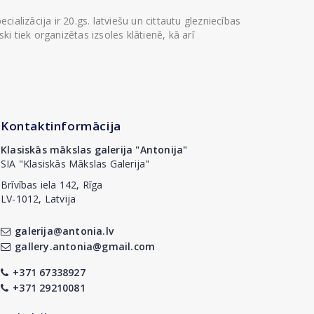
ializācija ir 20.gs. latviešu un cittautu glezniecības
i tiek organizētas izsoles klātienē, kā arī
Kontaktinformācija
Klasiskās mākslas galerija "Antonija"
SIA "Klasiskās Mākslas Galerija"
Brīvības iela 142, Rīga
LV-1012, Latvija
galerija@antonia.lv
gallery.antonia@gmail.com
+371 67338927
+371 29210081