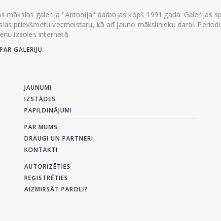
ās mākslas galerija "Antonija" darbojas kopš 1991.gada. Galerijas spec
las priekšmetu vecmeistaru, kā arī jauno mākslinieku darbi. Periodisk
ienu izsoles internetā.
PAR GALERIJU
JAUNUMI
IZSTĀDES
PAPILDINĀJUMI
PAR MUMS
DRAUGI UN PARTNERI
KONTAKTI
AUTORIZĒTIES
REĢISTRĒTIES
AIZMIRSĀT PAROLI?