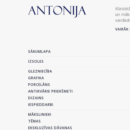
Klasisk
un māks
vairākd
VAIRĀK 
SĀKUMLAPA
IZSOLES
GLEZNIECĪBA
GRAFIKA
PORCELĀNS
ANTIKVĀRIE PRIEKŠMETI
DIZAINS
IESPIEDDARBI
MĀKSLINIEKI
TĒMAS
EKSKLUZĪVAS DĀVANAS