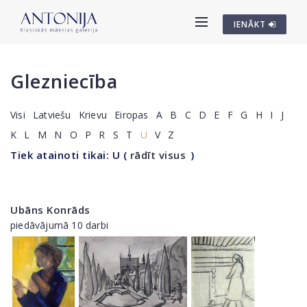
IENĀKT
Glezniecība
Visi
Latviešu
Krievu
Eiropas
A
B
C
D
E
F
G
H
I
J
K
L
M
N
O
P
R
S
T
U
V
Z
Tiek atainoti tikai: U
(
rādīt visus
)
Ubāns Konrāds
piedāvājumā 10 darbi