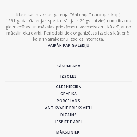
Klasiskās mākslas galerija "Antonija" darbojas kopš
1991.gada. Galerijas specializācija ir 20.gs. latviešu un cittautu
glezniecības un mākslas priekšmetu vecmeistaru, kā arī jauno
mākslinieku darbi. Periodiski tiek organizētas izsoles klātienē,
kā arī vairākdienu izsoles internetā.
VAIRĀK PAR GALERIJU
SĀKUMLAPA
IZSOLES
GLEZNIECĪBA
GRAFIKA
PORCELĀNS
ANTIKVĀRIE PRIEKŠMETI
DIZAINS
IESPIEDDARBI
MĀKSLINIEKI