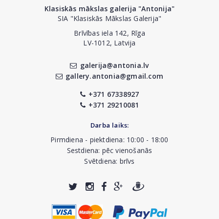
Klasiskās mākslas galerija "Antonija"
SIA "Klasiskās Mākslas Galerija"
Brīvības iela 142, Rīga
LV-1012, Latvija
galerija@antonia.lv
gallery.antonia@gmail.com
+371 67338927
+371 29210081
Darba laiks:
Pirmdiena - piektdiena: 10:00 - 18:00
Sestdiena: pēc vienošanās
Svētdiena: brīvs