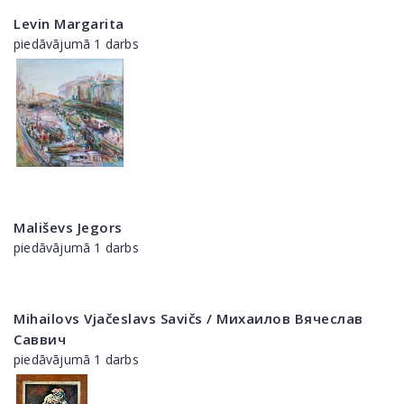
Levin Margarita
piedāvājumā 1 darbs
Mališevs Jegors
piedāvājumā 1 darbs
Mihailovs Vjačeslavs Savičs / Михаилов Вячеслав
Саввич
piedāvājumā 1 darbs