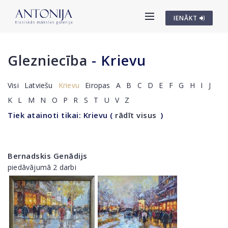
IENĀKT
Glezniecība
- Krievu
Visi
Latviešu
Krievu
Eiropas
A
B
C
D
E
F
G
H
I
J
K
L
M
N
O
P
R
S
T
U
V
Z
Tiek atainoti tikai: Krievu
(
rādīt visus
)
Bernadskis Genādijs
piedāvājumā 2 darbi