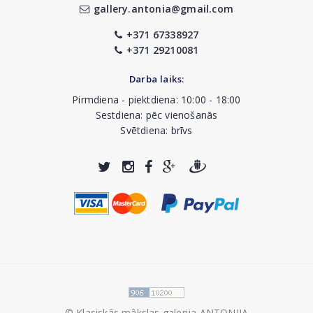
gallery.antonia@gmail.com
+371 67338927
+371 29210081
Darba laiks:
Pirmdiena - piektdiena: 10:00 - 18:00
Sestdiena: pēc vienošanās
Svētdiena: brīvs
© Klasiskās mākslas galerija ANTONIJA