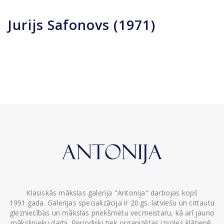
Jurijs Safonovs (1971)
Klasiskās mākslas galerija "Antonija" darbojas kopš
1991.gada. Galerijas specializācija ir 20.gs. latviešu un cittautu
glezniecības un mākslas priekšmetu vecmeistaru, kā arī jauno
mākslinieku darbi. Periodiski tiek organizētas izsoles klātienē,