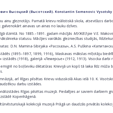
ич Высоцкий (Высотский). Konstantin Semenovic Vysotsky
u gleznotājs. Pamatā krievu reālistiskā skola, atsevišķos darbo
 galvenokārt ainavas un ainas no lauku dzīves.
gā dzimtā. No 1885.–1891. gadam mācījās
МУЖВЗ
pie V.E. Makovs
slinieka statusu. Mācījies vairākās glezniecības studijās, līdztekus 
s: D.N. Mamina-Sibirjaka «Рассказы», A.S. Puškina «Капитанская
dēs (1895–1897, 1899, 1916), Maskavas mākslas mīļotāju biedrīb
» izstādēs (1918), galerijā «Лемерсье» (1912, 1913). Visocka darbi
igrē no boļševiku diktatūras Krievijā un kopš tā laika līdz mūža bei
s.
 arī Rīgas pilsētas Krievu vidusskolā Akas ielā 10. K. Visotskis v
s audzēkņu darbu izstādes.
tādes Rīgas pilsētas muzejā. Piedalījies ar saviem darbiem grup
 izstādē Kopenhāgenā.
ēsturiskajā kolekcijā muzejā Prāgā un daudzās privātās kolekcij