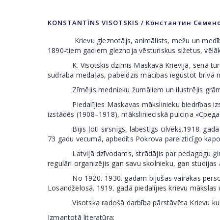
KONSTANTĪNS VISOTSKIS / Константин Семенов
Krievu gleznotājs, animālists, mežu un medību ain
1890-tiem gadiem gleznoja vēsturiskus sižetus, vēlāk
K. Visotskis dzimis Maskavā Krievijā, senā turī
sudraba medaļas, pabeidzis mācības iegūstot brīvā māk
Zīmējis mednieku žurnāliem un ilustrējis grāmata
Piedalījies Maskavas mākslinieku biedrības izstā
izstādēs (1908–1918), mākslinieciskā pulciņa «Среда
Bijis ļoti sirsnīgs, labestīgs cilvēks.1918. gadā em
73 gadu vecumā, apbedīts Pokrova pareizticīgo kapo
Latvijā dzīvodams, strādājis par pedagogu ģimnāzijā,
regulāri organizējis gan savu skolnieku, gan studija
No 1920.-1930. gadam bijušas vairākas personālizs
Losandželosā. 1919. gadā piedalījies krievu mākslas
Visotska radošā darbība pārstāvēta Krievu kultūrv
Izmantotā literatūra: