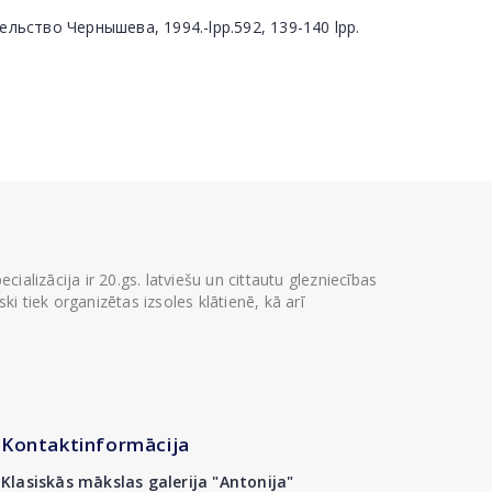
ельство Чернышева, 1994.-lpp.592, 139-140 lpp.
ializācija ir 20.gs. latviešu un cittautu glezniecības
i tiek organizētas izsoles klātienē, kā arī
Kontaktinformācija
Klasiskās mākslas galerija "Antonija"