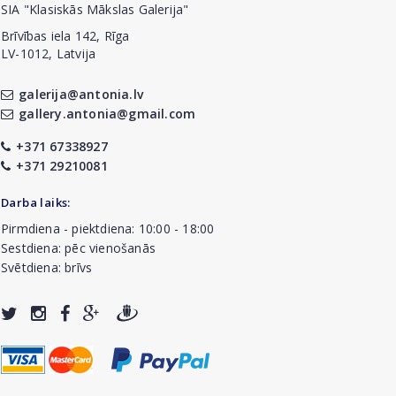
SIA "Klasiskās Mākslas Galerija"
Brīvības iela 142, Rīga
LV-1012, Latvija
galerija@antonia.lv
gallery.antonia@gmail.com
+371 67338927
+371 29210081
Darba laiks:
Pirmdiena - piektdiena: 10:00 - 18:00
Sestdiena: pēc vienošanās
Svētdiena: brīvs