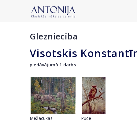
Glezniecība
Visotskis Konstantī
piedāvājumā 1 darbs
Mežacūkas
Pūce