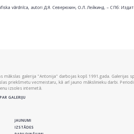
ska vārdnīca, autori Д.Я. Северюхин, О.Л. Лейкинд. – СПб: Издат
ās mākslas galerija "Antonija" darbojas kopš 1991.gada. Galerijas spec
las priekšmetu vecmeistaru, kā arī jauno mākslinieku darbi. Periodisk
ienu izsoles internetā.
PAR GALERIJU
JAUNUMI
IZSTĀDES