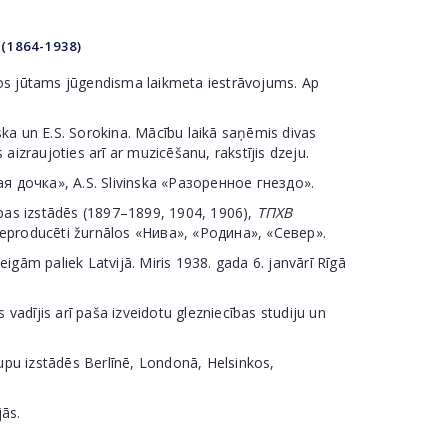
(1864-1938)
s jūtams jūgendisma laikmeta iestrāvojums. Ap
ka un E.S. Sorokina. Mācību laikā saņēmis divas
aizraujoties arī ar muzicēšanu, rakstījis dzeju.
 дочка», А.S. Slivinska «Разоренное гнездо».
as izstādēs (1897–1899, 1904, 1906),
ТПХВ
 reproducēti žurnālos «Нива», «Родина», «Север».
gām paliek Latvijā. Miris 1938. gada 6. janvārī Rīgā
adījis arī paša izveidotu glezniecības studiju un
u izstādēs Berlīnē, Londonā, Helsinkos,
ās.