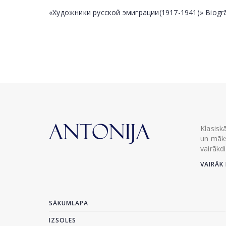
«Художники русской эмиграции(1917-1941)» Biogrāfi
Klasisk
un māks
vairākd
VAIRĀK 
SĀKUMLAPA
IZSOLES