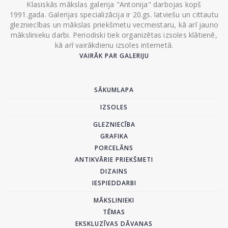
Klasiskās mākslas galerija "Antonija" darbojas kopš
1991.gada. Galerijas specializācija ir 20.gs. latviešu un cittautu
glezniecības un mākslas priekšmetu vecmeistaru, kā arī jauno
mākslinieku darbi. Periodiski tiek organizētas izsoles klātienē,
kā arī vairākdienu izsoles internetā.
VAIRĀK PAR GALERIJU
SĀKUMLAPA
IZSOLES
GLEZNIECĪBA
GRAFIKA
PORCELĀNS
ANTIKVĀRIE PRIEKŠMETI
DIZAINS
IESPIEDDARBI
MĀKSLINIEKI
TĒMAS
EKSKLUZĪVAS DĀVANAS