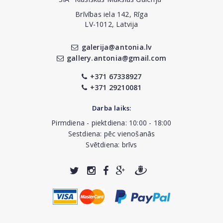
Brīvības iela 142, Rīga
LV-1012, Latvija
galerija@antonia.lv
gallery.antonia@gmail.com
+371 67338927
+371 29210081
Darba laiks:
Pirmdiena - piektdiena: 10:00 - 18:00
Sestdiena: pēc vienošanās
Svētdiena: brīvs