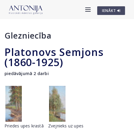
IENĀKT
Glezniecība
Platonovs Semjons
(1860-1925)
piedāvājumā 2 darbi
Priedes upes krastā
Zvejnieks uz upes