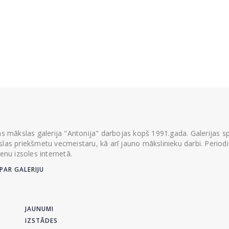
ās mākslas galerija "Antonija" darbojas kopš 1991.gada. Galerijas spec
las priekšmetu vecmeistaru, kā arī jauno mākslinieku darbi. Periodisk
ienu izsoles internetā.
PAR GALERIJU
JAUNUMI
IZSTĀDES