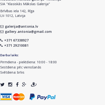
SIA "Klasiskās Mākslas Galerija"
Brīvības iela 142, Rīga
LV-1012, Latvija
galerija@antonia.lv
gallery.antonia@gmail.com
+371 67338927
+371 29210081
Darba laiks:
Pirmdiena - piektdiena: 10:00 - 18:00
Sestdiena: pēc vienošanās
Svētdiena: brīvs