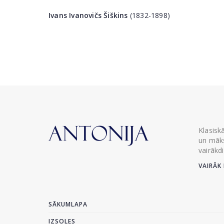
Ivans Ivanovičs Šiškins
(1832-1898)
Klasisk
un māks
vairākd
VAIRĀK 
SĀKUMLAPA
IZSOLES