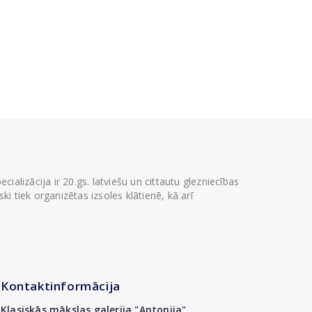
ializācija ir 20.gs. latviešu un cittautu glezniecības
i tiek organizētas izsoles klātienē, kā arī
Kontaktinformācija
Klasiskās mākslas galerija "Antonija"