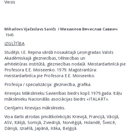
Viesis
Mihailovs
Vjačeslavs Savičs /
Михаилов
Вячеслав Саввич
1945
IZGLĪTĪBA
Studējis I.E. Repina vārdā nosauktajā Ļeņingradas Valsts
Akadēmiskajā glezniecības, tēlniecības un
arhitektūras institūtā, glezniecības nodaļā. Meistardarbnīcā pie
Profesora E.E. Moiseenko. 1979. Maģistrantūra:
meistardarbnīca pie Profesora E.E. Moiseenko.
Profesija / specializācija: glezniecība, grafika.
Krievijas Mākslinieku Savienības biedrs kopš 1979.gada. Itāļu
mākslinieku Nacionālās asociācijas biedrs «ITALART».
Cienījams Krievijas mākslinieks.
Viņa darbi atrodas privātkolekcijās Krievijā, Francijā, Vācijā,
ASV, Itālijā, Somijā, Zviedrijā, Norvēģijā, Holandē, Šveicē,
Dānijā, Izraēlā, Japānā, Irāka, Beļģijā.