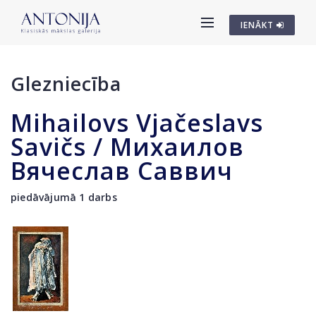
IENĀKT
Glezniecība
Mihailovs Vjačeslavs
Savičs / Михаилов
Вячеслав Саввич
piedāvājumā 1 darbs