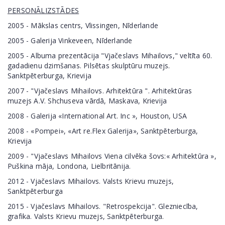
PERSONĀLIZSTĀDES
2005 - Mākslas centrs, Vlissingen, Nīderlande
2005 - Galerija Vinkeveen, Nīderlande
2005 - Albuma prezentācija "Vjačeslavs Mihailovs," veltīta 60.
gadadienu dzimšanas. Pilsētas skulptūru muzejs.
Sanktpēterburga, Krievija
2007 - "Vjačeslavs Mihailovs. Arhitektūra ". Arhitektūras
muzejs A.V. Shchuseva vārdā, Maskava, Krievija
2008 - Galerija «International Art. Inc », Houston, USA
2008 - «Pompei», «Art re.Flex Galerija», Sanktpēterburga,
Krievija
2009 - "Vjačeslavs Mihailovs Viena cilvēka šovs:« Arhitektūra »,
Puškina māja, Londona, Lielbritānija.
2012 - Vjačeslavs Mihailovs. Valsts Krievu muzejs,
Sanktpēterburga
2015 - Vjačeslavs Mihailovs. "Retrospekcija". Glezniecība,
grafika. Valsts Krievu muzejs, Sanktpēterburga.