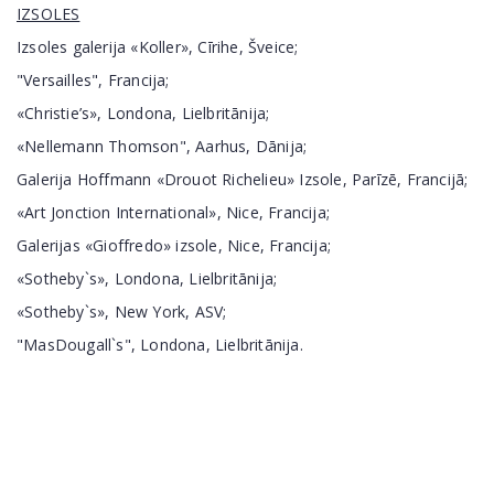
IZSOLES
Izsoles galerija «Koller», Cīrihe, Šveice;
"Versailles", Francija;
«Christie’s», Londona, Lielbritānija;
«Nellemann Thomson", Aarhus, Dānija;
Galerija Hoffmann «Drouot Richelieu» Izsole, Parīzē, Francijā;
«Art Jonction International», Nice, Francija;
Galerijas «Gioffredo» izsole, Nice, Francija;
«Sotheby`s», Londona, Lielbritānija;
«Sotheby`s», New York, ASV;
"MasDougall`s", Londona, Lielbritānija.