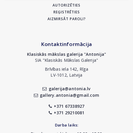
AUTORIZĒTIES
REĢISTRĒTIES
AIZMIRSĀT PAROLI?
Kontaktinformācija
Klasiskās mākslas galerija "Antonija"
SIA "Klasiskās Mākslas Galerija"
Brīvības iela 142, Rīga
LV-1012, Latvija
galerija@antonia.lv
gallery.antonia@gmail.com
+371 67338927
+371 29210081
Darba laiks: