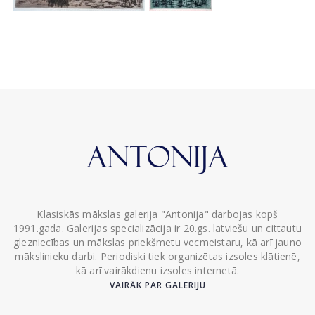
Klasiskās mākslas galerija "Antonija" darbojas kopš
1991.gada. Galerijas specializācija ir 20.gs. latviešu un cittautu
glezniecības un mākslas priekšmetu vecmeistaru, kā arī jauno
mākslinieku darbi. Periodiski tiek organizētas izsoles klātienē,
kā arī vairākdienu izsoles internetā.
VAIRĀK PAR GALERIJU