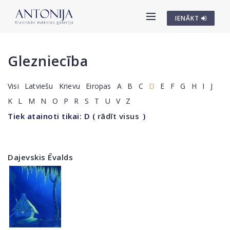
IENĀKT
Glezniecība
Visi
Latviešu
Krievu
Eiropas
A
B
C
D
E
F
G
H
I
J
K
L
M
N
O
P
R
S
T
U
V
Z
Tiek atainoti tikai: D
(
rādīt visus
)
Dajevskis Ēvalds