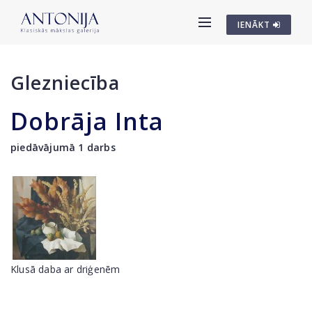
IENĀKT
Glezniecība
Dobrāja Inta
piedāvājumā 1 darbs
Klusā daba ar driģenēm