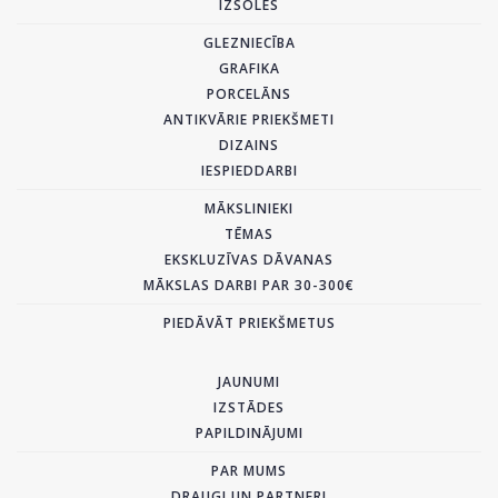
IZSOLES
GLEZNIECĪBA
GRAFIKA
PORCELĀNS
ANTIKVĀRIE PRIEKŠMETI
DIZAINS
IESPIEDDARBI
MĀKSLINIEKI
TĒMAS
EKSKLUZĪVAS DĀVANAS
MĀKSLAS DARBI PAR 30-300€
PIEDĀVĀT PRIEKŠMETUS
JAUNUMI
IZSTĀDES
PAPILDINĀJUMI
PAR MUMS
DRAUGI UN PARTNERI