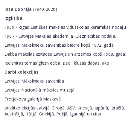
Inta Dobrāja
(1940-2020)
Izglītība
1959 - Rīgas Lietišķās mākslas vidusskolas keramikas nodaļu
1967 - Latvijas Mākslas akadēmija. Glezniecības nodaļa.
Latvijas Mākslinieku savienības biedre kopš 1972. gada
Dalība mākslas izstādēs Latvijā un ārzemēs kopš 1968. gada.
Iecienītas tēmas glezniecībā: ziedi, klusās dabas, akti
Darbi kolekcijās
Latvijas Mākslinieku savienība
Latvijas Nacionālā mākslas muzejā
Tretjakova galerijā Maskavā
privātkolekcijās Latvijā, Eiropā, ASV, Krievijā, Japānā, Izraēlā,
Austrālijā, Itālijā, Grieķijā, Polijā, Igaunijā un citur.