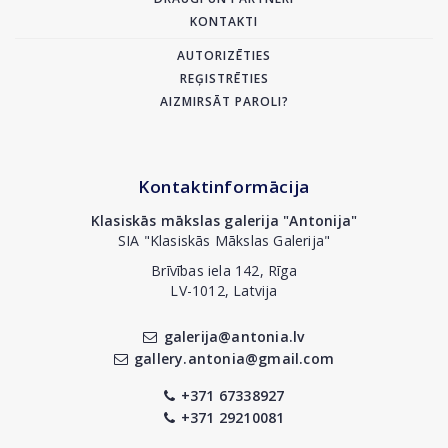
KONTAKTI
AUTORIZĒTIES
REĢISTRĒTIES
AIZMIRSĀT PAROLI?
Kontaktinformācija
Klasiskās mākslas galerija "Antonija"
SIA "Klasiskās Mākslas Galerija"
Brīvības iela 142, Rīga
LV-1012, Latvija
galerija@antonia.lv
gallery.antonia@gmail.com
+371 67338927
+371 29210081