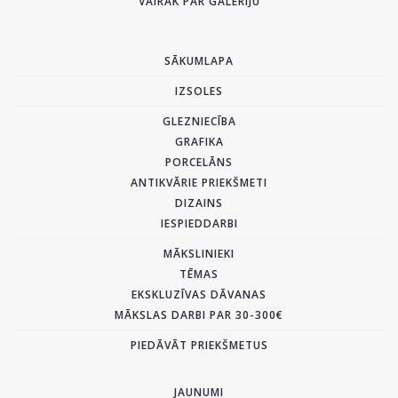
VAIRĀK PAR GALERIJU
SĀKUMLAPA
IZSOLES
GLEZNIECĪBA
GRAFIKA
PORCELĀNS
ANTIKVĀRIE PRIEKŠMETI
DIZAINS
IESPIEDDARBI
MĀKSLINIEKI
TĒMAS
EKSKLUZĪVAS DĀVANAS
MĀKSLAS DARBI PAR 30-300€
PIEDĀVĀT PRIEKŠMETUS
JAUNUMI