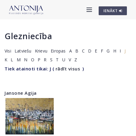
IENĀKT
Glezniecība
Visi
Latviešu
Krievu
Eiropas
A
B
C
D
E
F
G
H
I
J
K
L
M
N
O
P
R
S
T
U
V
Z
Tiek atainoti tikai: J
(
rādīt visus
)
Jansone Agija