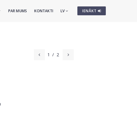
PAR MUMS
KONTAKTI
LV
IENĀKT
1
/
2
m