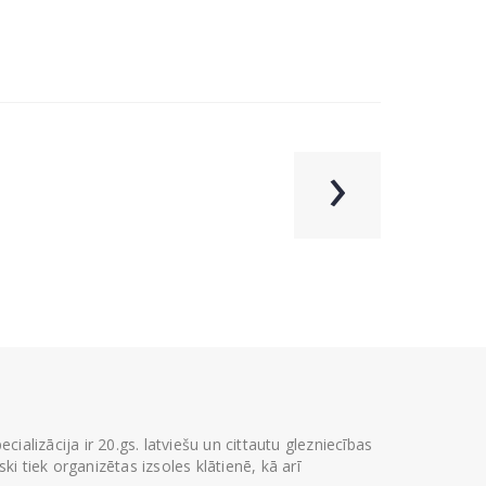
›
ializācija ir 20.gs. latviešu un cittautu glezniecības
i tiek organizētas izsoles klātienē, kā arī