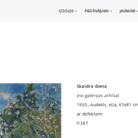
IZSOLES
PIEDĀVĀJUMS
JAUNUMI
Skaidra diena
(no galerijas arhīva)
1930., Audekls, eļļa, 65x81 c
ar defektiem
l1387