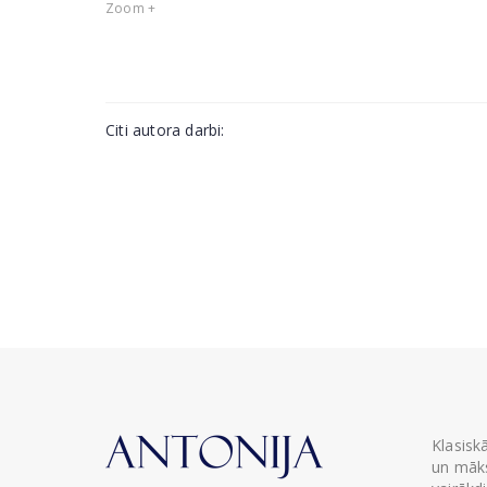
Zoom +
Citi autora darbi:
Klasisk
un māks