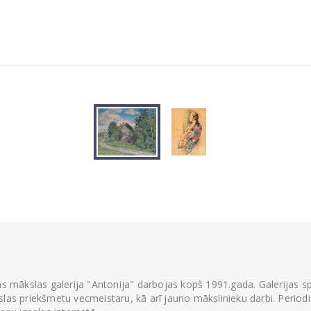
ās mākslas galerija "Antonija" darbojas kopš 1991.gada. Galerijas spec
las priekšmetu vecmeistaru, kā arī jauno mākslinieku darbi. Periodisk