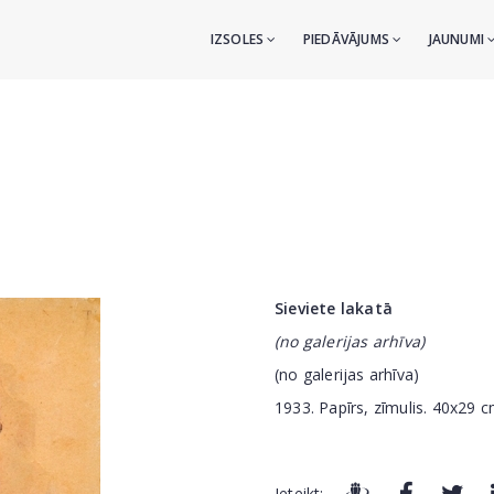
IZSOLES
PIEDĀVĀJUMS
JAUNUMI
Sieviete lakatā
(no galerijas arhīva)
(no galerijas arhīva)
1933. Papīrs, zīmulis. 40x29 
Ieteikt: