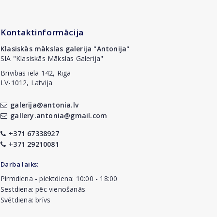
Kontaktinformācija
Klasiskās mākslas galerija "Antonija"
SIA "Klasiskās Mākslas Galerija"
Brīvības iela 142, Rīga
LV-1012, Latvija
galerija@antonia.lv
gallery.antonia@gmail.com
+371 67338927
+371 29210081
Darba laiks:
Pirmdiena - piektdiena: 10:00 - 18:00
Sestdiena: pēc vienošanās
Svētdiena: brīvs