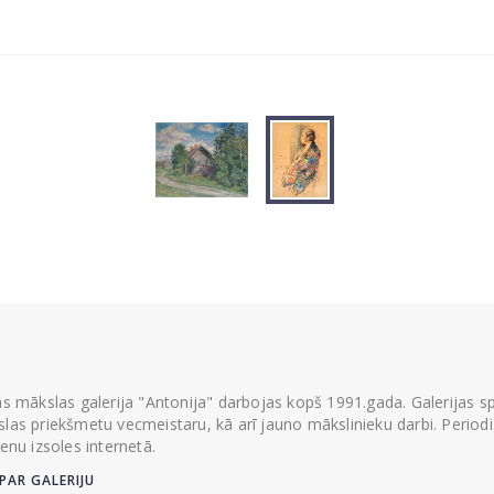
ās mākslas galerija "Antonija" darbojas kopš 1991.gada. Galerijas spec
las priekšmetu vecmeistaru, kā arī jauno mākslinieku darbi. Periodisk
ienu izsoles internetā.
PAR GALERIJU