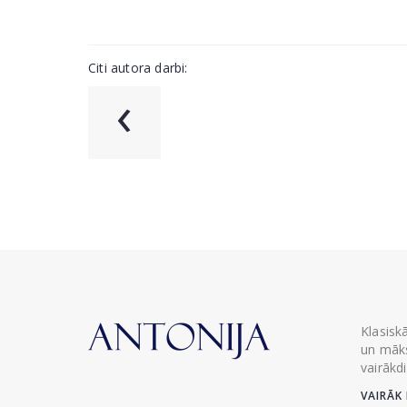
Citi autora darbi:
‹
Klasisk
un māks
vairākd
VAIRĀK 