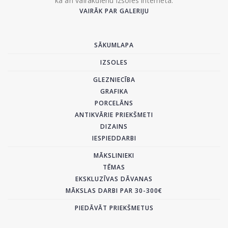
kā arī vairākdienu izsoles internetā.
VAIRĀK PAR GALERIJU
SĀKUMLAPA
IZSOLES
GLEZNIECĪBA
GRAFIKA
PORCELĀNS
ANTIKVĀRIE PRIEKŠMETI
DIZAINS
IESPIEDDARBI
MĀKSLINIEKI
TĒMAS
EKSKLUZĪVAS DĀVANAS
MĀKSLAS DARBI PAR 30-300€
PIEDĀVĀT PRIEKŠMETUS