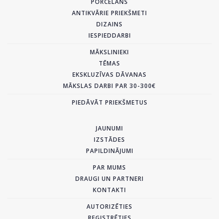
PORCELĀNS
ANTIKVĀRIE PRIEKŠMETI
DIZAINS
IESPIEDDARBI
MĀKSLINIEKI
TĒMAS
EKSKLUZĪVAS DĀVANAS
MĀKSLAS DARBI PAR 30-300€
PIEDĀVĀT PRIEKŠMETUS
JAUNUMI
IZSTĀDES
PAPILDINĀJUMI
PAR MUMS
DRAUGI UN PARTNERI
KONTAKTI
AUTORIZĒTIES
REĢISTRĒTIES