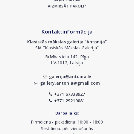
AIZMIRSĀT PAROLI?
Kontaktinformācija
Klasiskās mākslas galerija "Antonija"
SIA "Klasiskās Mākslas Galerija"
Brīvības iela 142, Rīga
LV-1012, Latvija
galerija@antonia.lv
gallery.antonia@gmail.com
+371 67338927
+371 29210081
Darba laiks:
Pirmdiena - piektdiena: 10:00 - 18:00
Sestdiena: pēc vienošanās