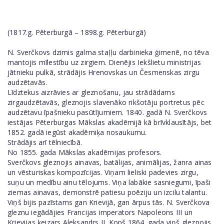
(1817.g. Pēterburgā – 1898.g. Pēterburgā)
N. Sverčkovs dzimis galma staļļu darbinieka ģimenē, no tēva
mantojis mīlestību uz zirgiem. Dienējis Iekšlietu ministrijas
jātnieku pulkā, strādājis Hrenovskas un Česmenskas zirgu
audzētavās.
Līdztekus aizrāvies ar gleznošanu, jau strādādams
zirgaudzētavās, gleznojis slavenāko rikšotāju portretus pēc
audzētavu īpašnieku pasūtījumiem. 1840. gadā N. Sverčkovs
iestājas Pēterburgas Mākslas akadēmijā kā brīvklausītājs, bet
1852. gadā iegūst akadēmiķa nosaukumu.
Strādājis arī tēlniecībā.
No 1855. gada Mākslas akadēmijas profesors.
Sverčkovs gleznojis ainavas, batālijas, animālijas, žanra ainas
un vēsturiskas kompozīcijas. Viņam lieliski padevies zirgu,
suņu un medību ainu tēlojums. Viņa labākie sasniegumi, īpaši
ziemas ainavas, demonstrē patiesu poēziju un izcilu talantu.
Viņš bijis pazīstams gan Krievijā, gan ārpus tās. N. Sverčkova
gleznu iegādājies Francijas imperators Napoleons III un
Krievijas ķeizars Aleksandrs II. Kopš 1864. gada viņš gleznojis