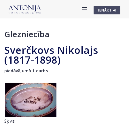
IENĀKT
Glezniecība
Sverčkovs Nikolajs
(1817-1898)
piedāvājumā 1 darbs
Šķīvis