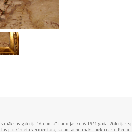
ās mākslas galerija "Antonija" darbojas kopš 1991.gada. Galerijas spec
las priekšmetu vecmeistaru, kā arī jauno mākslinieku darbi. Periodisk