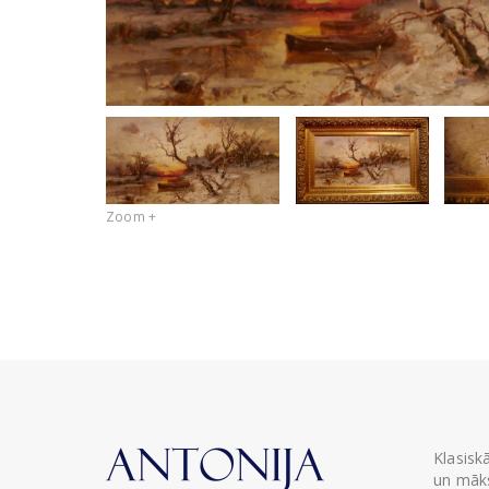
Zoom +
Klasisk
un māks