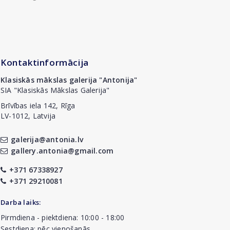
Kontaktinformācija
Klasiskās mākslas galerija "Antonija"
SIA "Klasiskās Mākslas Galerija"
Brīvības iela 142, Rīga
LV-1012, Latvija
galerija@antonia.lv
gallery.antonia@gmail.com
+371 67338927
+371 29210081
Darba laiks:
Pirmdiena - piektdiena: 10:00 - 18:00
Sestdiena: pēc vienošanās