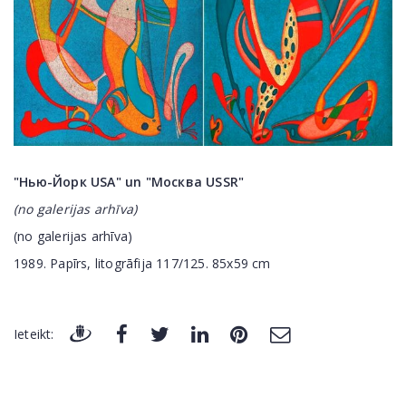
"Нью-Йорк USA" un "Москва USSR"
(no galerijas arhīva)
(no galerijas arhīva)
1989. Papīrs, litogrāfija 117/125. 85x59 cm
Ieteikt: