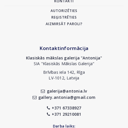
KONTAKTI
AUTORIZĒTIES
REĢISTRĒTIES
AIZMIRSĀT PAROLI?
Kontaktinformācija
Klasiskās mākslas galerija "Antonija"
SIA "Klasiskās Mākslas Galerija"
Brīvības iela 142, Rīga
LV-1012, Latvija
galerija@antonia.lv
gallery.antonia@gmail.com
+371 67338927
+371 29210081
Darba laiks: