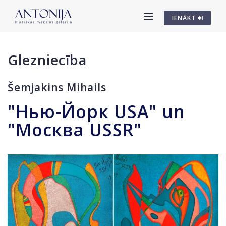
IENĀKT
Glezniecība
Šemjakins Mihails
"Нью-Йорк USA" un
"Москва USSR"