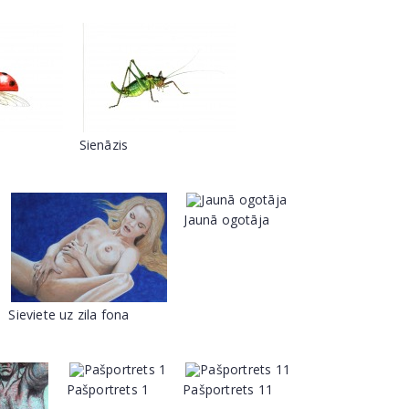
e
Sienāzis
Jaunā ogotāja
Sieviete uz zila fona
Pašportrets 1
Pašportrets 11