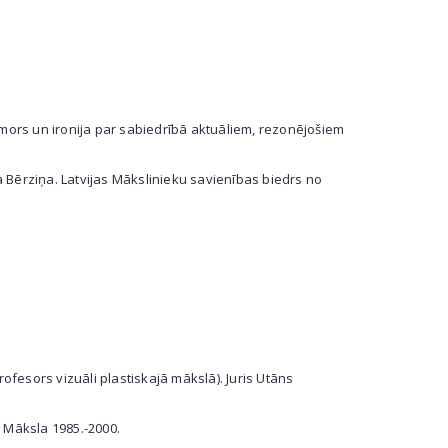
 humors un ironija par sabiedrībā aktuāliem, rezonējošiem
 Bērziņa. Latvijas Mākslinieku savienības biedrs no
ofesors vizuāli plastiskajā mākslā). Juris Utāns
 Māksla 1985.-2000.