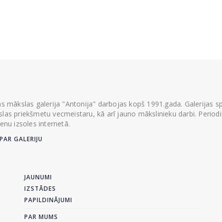
ās mākslas galerija "Antonija" darbojas kopš 1991.gada. Galerijas spec
las priekšmetu vecmeistaru, kā arī jauno mākslinieku darbi. Periodisk
ienu izsoles internetā.
PAR GALERIJU
JAUNUMI
IZSTĀDES
PAPILDINĀJUMI
PAR MUMS