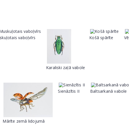
kuļotais vaboļvīrs
Košā spārīte
Vē
Karaliski zaļā vabole
Sienāzītis II
Baltsarkanā vabole
Mārīte zemā lidojumā