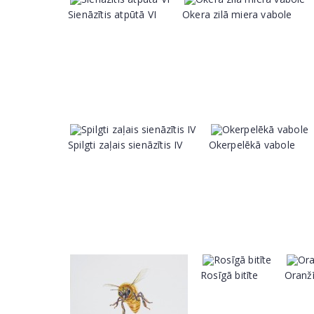
Sienāzītis atpūtā VI
Okera zilā miera vabole
Spilgti zaļais sienāzītis IV
Okerpelēkā vabole
Rosīgā bitīte
Oranžīg