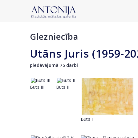
Glezniecība
Utāns Juris (1959-20
piedāvājumā 75 darbi
Buts III
Buts II
Buts I