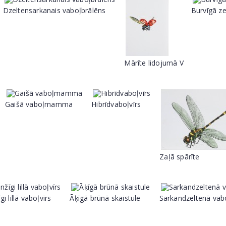
Dzeltensarkanais vaboļbrālēns
Burvīgā ze
Mārīte lidojumā V
Gaišā vaboļmamma
Hibrīdvaboļvīrs
Zaļā spārīte
i lillā vaboļvīrs
Āķīgā brūnā skaistule
Sarkandzeltenā vabo