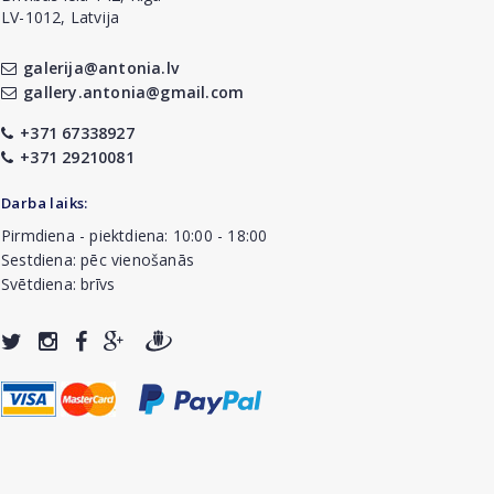
LV-1012, Latvija
galerija@antonia.lv
gallery.antonia@gmail.com
+371 67338927
+371 29210081
Darba laiks:
Pirmdiena - piektdiena: 10:00 - 18:00
Sestdiena: pēc vienošanās
Svētdiena: brīvs