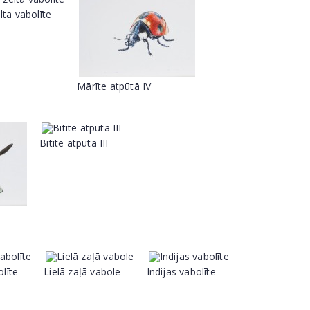
lta vabolīte
Mārīte atpūtā IV
Bitīte atpūtā III
līte
Lielā zaļā vabole
Indijas vabolīte