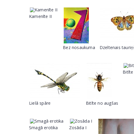
Kamenīte II
Bez nosaukuma
Dzeltenais tauriņ
Bitīt
Lielā spāre
Bitīte no augšas
Smagā erotika
Zosāda I