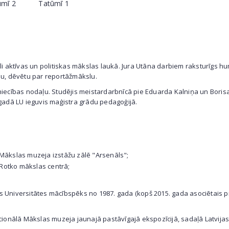
ūmī 2
Tatūmī 1
ciāli aktīvas un politiskas mākslas laukā. Jura Utāna darbiem raksturīgs
nu, dēvētu par reportāžmākslu.
iecības nodaļu. Studējis meistardarbnīcā pie Eduarda Kalniņa un Borisa
 gadā LU ieguvis maģistra grādu pedagoģijā.
 Mākslas muzeja izstāžu zālē "Arsenāls";
a Rotko mākslas centrā;
jas Universitātes mācībspēks no 1987. gada (kopš 2015. gada asociētais pr
cionālā Mākslas muzeja jaunajā pastāvīgajā ekspozīcijā, sadaļā Latvijas