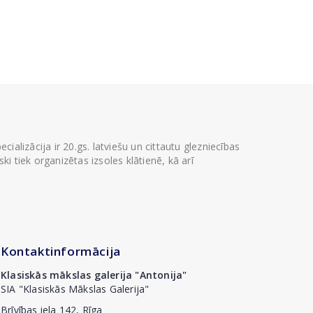
ializācija ir 20.gs. latviešu un cittautu glezniecības
i tiek organizētas izsoles klātienē, kā arī
Kontaktinformācija
Klasiskās mākslas galerija "Antonija"
SIA "Klasiskās Mākslas Galerija"
Brīvības iela 142, Rīga