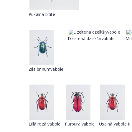
Pūkainā bitīte
Dzeltenā dzelkšņvabole
Mus
Zilā brīnumvabole
Lillā rozā vabole
Purpura vabole
Ūsainā vabole II