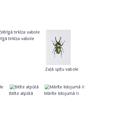
rīgā tirkīza vabole
Zaļā spīļu vabole
Bitīte atpūtā
Mārīte lidojumā II