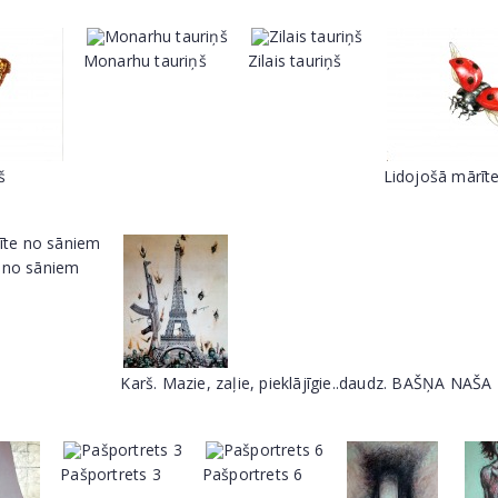
Monarhu tauriņš
Zilais tauriņš
š
Lidojošā mārīt
e no sāniem
Karš. Mazie, zaļie, pieklājīgie..daudz. BAŠŅA NAŠA
Pašportrets 3
Pašportrets 6