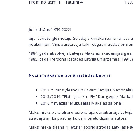
Prom no acīm 1
Tatūmī 4
Tat
Juris Utāns
(1959-2022)
bija latviešu gleznotājs. Strādājis kritiskā reālisma, so
notikumiem. Viņš pārstāvēja laikmetīgās mākslas virzie
1984. gadā absolvējis Latvijas Mākslas akadēmijas glezn
1985. gada. Personālizstādes Latvijā un ārzemēs. 1994.
Nozīmīgākās personālizstādes Latvijā
2012. "Utāns glezno un uzvar" Latvijas Nacionālā
2013./2014. "Flai - Ļetalka - Fly" Daugavpils Mark
2016. "Invāzija" Mūkusalas Mākslas salonā.
Mākslinieks paralēli profesionālajai darbībai bija Latvi
strādājis arī kā pastmarku un monētu dizaina autors.
Mākslinieka glezna "Pieturā" šobrīd atrodas Latvijas Na