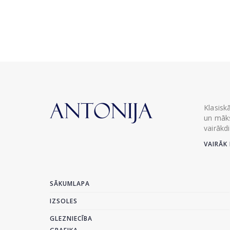
Klasisk
un māks
vairākd
VAIRĀK 
SĀKUMLAPA
IZSOLES
GLEZNIECĪBA