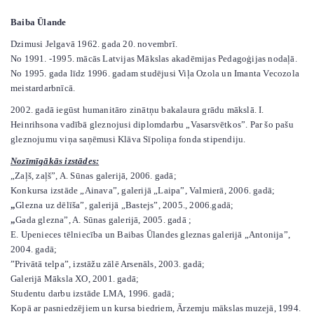
Baiba Ūlande
Dzimusi Jelgavā 1962. gada 20. novembrī.
No 1991. -1995. mācās Latvijas Mākslas akadēmijas Pedagoģijas nodaļā.
No 1995. gada līdz 1996. gadam studējusi Viļa Ozola un Imanta Vecozola
meistardarbnīcā.
2002. gadā iegūst humanitāro zinātņu bakalaura grādu mākslā. I.
Heinrihsona vadībā gleznojusi diplomdarbu „Vasarsvētkos”. Par šo pašu
gleznojumu viņa saņēmusi Klāva Sīpoliņa fonda stipendiju.
Nozīmīgākās izstādes:
„Zaļš, zaļš”, A. Sūnas galerijā, 2006. gadā;
Konkursa izstāde „Ainava”, galerijā „Laipa”, Valmierā, 2006. gadā;
„
Glezna uz dēlīša”, galerijā „Bastejs”, 2005., 2006.gadā;
„
Gada glezna”, A. Sūnas galerijā, 2005. gadā ;
E. Upenieces tēlniecība un Baibas Ūlandes gleznas galerijā „Antonija”,
2004. gadā;
”Privātā telpa”, izstāžu zālē Arsenāls, 2003. gadā;
Galerijā Māksla XO, 2001. gadā;
Studentu darbu izstāde LMA, 1996. gadā;
Kopā ar pasniedzējiem un kursa biedriem, Ārzemju mākslas muzejā, 1994.