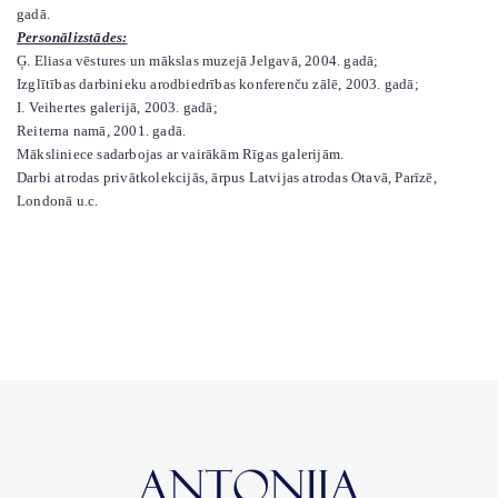
gadā.
Personālizstādes:
Ģ. Eliasa vēstures un mākslas muzejā Jelgavā, 2004. gadā;
Izglītības darbinieku arodbiedrības konferenču zālē, 2003. gadā;
I. Veihertes galerijā, 2003. gadā;
Reiterna namā, 2001. gadā.
Māksliniece sadarbojas ar vairākām Rīgas galerijām.
Darbi atrodas privātkolekcijās, ārpus Latvijas atrodas Otavā, Parīzē,
Londonā u.c.