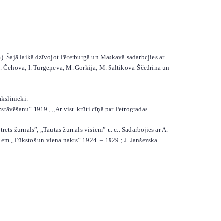
.
m). Šajā laikā dzīvojot Pēterburgā un Maskavā sadarbojies ar
s A. Čehova, I. Turgeņeva, M. Gorkija, M. Saltikova-Ščedrina un
kslinieki.
zstāvēšanu” 1919., „Ar visu krūti cīņā par Petrogradas
ēts žurnāls”, „Tautas žurnāls visiem” u. c.. Sadarbojies ar A.
miem „Tūkstoš un viena nakts” 1924. – 1929.; J. Janševska