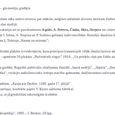
– gleznotājs, grafiķis.
ndram sāka rasties interese par mākslu, mēģinot atdarināt slavenu meistaru darbus
las studijā.
rakstījis arī ar pseidonīmiem
Aspids, A.
Petrovs, Čūska, Skits, Oseņevs
un citie
ī ar I. Sitina, A. Stupina un P. Soikina grāmatu izdevniecībām. Ilustrējis daudzu
vumu Ļ.Tolstoja „Karam un mieram”;
itiskā plakāta izveidotājiem, kura principus izmantojuši vēlāk daudzi krievu mā
- apmēram 50 plakātu „Proletārieši zirgos” 1918., „Uz priekšu cīņā par Urālu ai
u grafikā. Regulāri publicējis zīmējumus žurnālā „Jaunā nedēļa”, „Atpūta”, „Ilustr
otēka”, veidojis māksliniecisko ietērpu mācību grāmatām, daiļliteratūras izdevu
emēram: „Kauja pie Durbes. 1260. gada 17. jūlijā”.
 kartiņas, konfekšu papīri V. Ķuzes saldumu fabrikai.
ska, ar jūgendstilam raksturīgām iezīmēm.
iklopēdija”, 1995.,- I. Burāne, 29.lpp..