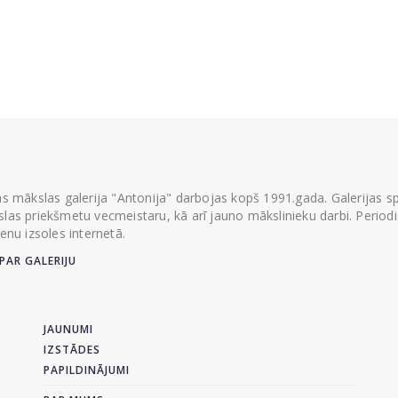
ās mākslas galerija "Antonija" darbojas kopš 1991.gada. Galerijas spec
las priekšmetu vecmeistaru, kā arī jauno mākslinieku darbi. Periodisk
ienu izsoles internetā.
PAR GALERIJU
JAUNUMI
IZSTĀDES
PAPILDINĀJUMI