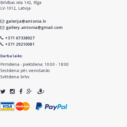
Brīvības iela 142, Rīga
LV-1012, Latvija
galerija@antonia.lv
gallery.antonia@gmail.com
+371 67338927
+371 29210081
Darba laiks:
Pirmdiena - piektdiena: 10:00 - 18:00
Sestdiena: pēc vienošanās
Svētdiena: brīvs