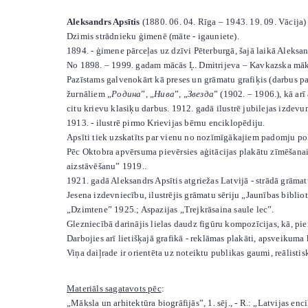
Aleksandrs Apsītis
(1880. 06. 04. Rīga – 1943. 19. 09. Vācija) 
Dzimis strādnieku ģimenē (māte - igauniete).
1894. - ģimene pārceļas uz dzīvi Pēterburgā, šajā laikā Aleksa
No 1898. – 1999. gadam mācās Ļ. Dmitrijeva – Kavkazska māks
Pazīstams galvenokārt kā preses un grāmatu grafiķis (darbus pa
žurnāliem „
Родина
”, „
Нива
”, „
Звезда
” (1902. – 1906.), kā ar
citu krievu klasiķu darbus. 1912. gadā ilustrē jubilejas izde
1913. - ilustrē pirmo Krievijas bērnu enciklopēdiju.
Apsīti tiek uzskatīts par vienu no nozīmīgākajiem padomju pol
Pēc Oktobra apvērsuma pievērsies aģitācijas plakātu zīmēšanai 
aizstāvēšanu” 1919..
1921. gadā Aleksandrs Apsītis atgriežas Latvijā - strādā grāmat
Jesena izdevniecību, ilustrējis grāmatu sēriju „Jaunības bibli
„Dzimtene” 1925.; Aspazijas „Trejkrāsaina saule lec”.
Glezniecībā darinājis lielas daudz figūru kompozīcijas, kā, pi
Darbojies arī lietišķajā grafikā - reklāmas plakāti, apsveikuma
Viņa daiļrade ir orientēta uz noteiktu publikas gaumi, reālisti
Materiāls sagatavots pēc
:
„Māksla un arhitektūra biogrāfijās”, 1. sēj., - R.: „Latvijas enc