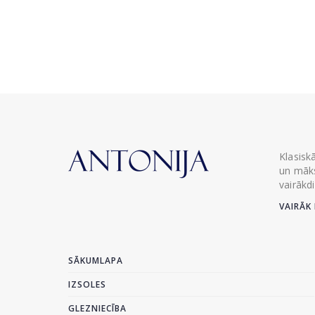
Klasisk
un māks
vairākd
VAIRĀK 
SĀKUMLAPA
IZSOLES
GLEZNIECĪBA